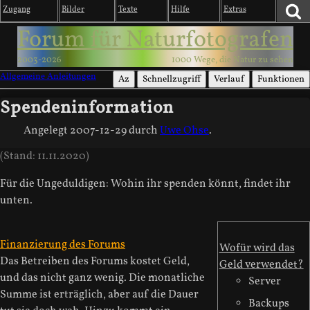
Zugang
Bilder
Texte
Hilfe
Extras
Forum für Naturfotografen
2003-2026
1000 Wege, die Natur zu sehen
Allgemeine Anleitungen
Az
Schnellzugriff
Verlauf
Funktionen
Spendeninformation
Angelegt
2007-12-29
durch
Uwe Ohse
.
(Stand: 11.11.2020)
Für die Ungeduldigen: Wohin ihr spenden könnt, findet ihr
unten.
Finanzierung des Forums
Wofür wird das
Das Betreiben des Forums kostet Geld,
Geld verwendet?
und das nicht ganz wenig. Die monatliche
Server
Summe ist erträglich, aber auf die Dauer
Backups