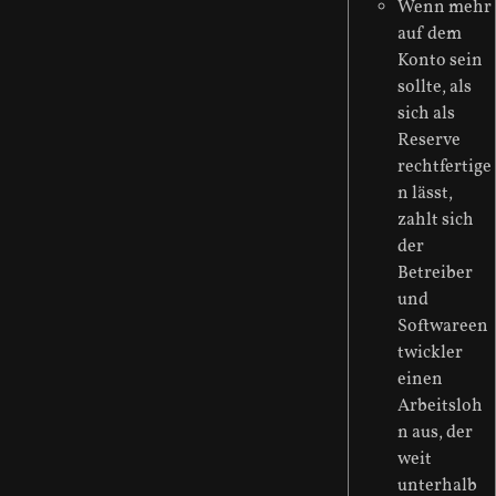
Wenn mehr
auf dem
Konto sein
sollte, als
sich als
Reserve
rechtfertige
n lässt,
zahlt sich
der
Betreiber
und
Softwareen
twickler
einen
Arbeitsloh
n aus, der
weit
unterhalb