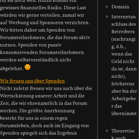
tut sie doch weh. Hinzu kommt ein
Domain
gewisses finanzielles Risiko. Diese Last
würden wir gerne verteilen, zumal wir
Internetan
auf Werbung und Sponsoren verzichten.
schluss des
Wir bitten daher um Spenden von
Betreibers
Forumsteilnehmern, die das Forum aktiv
(nachrangi
nutzen. Spenden von passiv
g, d.h.,
konsumierenden Forumsteilnehmern
wenn das
werden selbstverständlich nicht
Geld nicht
abgelehnt.
da ist, dann
nicht),
Wir freuen uns über Spenden
höchstens
Nicht zuletzt freuen wir uns auch über die
aber bis der
Wertschätzung unserer Arbeit und die
Arbeitgebe
Zeit, die wir ehrenamtlich in das Forum
r das
stecken. Die größte Anerkennung
übernimmt
besteht für uns in einem regen
.
Forumsleben, doch auch im Eingang von
Theoretisc
Spenden spiegelt sich das Ergebnis
h auch