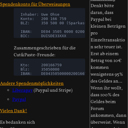
Spendenkonto für Überweisungen
Denkt bitte
daran, dass
   Inhaber: Uwe Ohse
   Konto:   200 166 759
Paypal bei
   BLZ:     350 500 00 (Sparkasse Duisburg)
kleinen Beträgen
   IBAN:    DE04 3505 0000 0200 1667 59 
pro
   BIC:     DUISDE33XXX
Einzeltransaktio
n sehr teuer ist.
Zusammengeschrieben für die
Erst ab einem
Cut&Paste-Freunde:
Betrag von 10€
   Kto:     200166759
kommen
   Blz:     35050000 
   IBAN:    DE04350500000200166759
wenigstens 95%
des Geldes an...
Andere Spendenmöglichkeiten
Wenn ihr wollt,
Liberapay
(Paypal und Stripe)
dass 100% des
Paypal
Geldes beim
Forum
Vielen Dank!
ankommen, dann
Es bedanken sich
überweist. Wenn