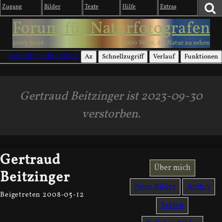
Zugang
Bilder
Texte
Hilfe
Extras
Forum für Naturfotografen
2003-2026
1000 Wege, die Natur zu sehen
Kontakt aufnehmen
Az
Schnellzugriff
Verlauf
Funktionen
Gertraud Beitzinger ist 2023-09-30
verstorben.
Gertraud
Über mich
Beitzinger
Neue Bilder
Archiv
Beigetreten 2008-05-12
Serien