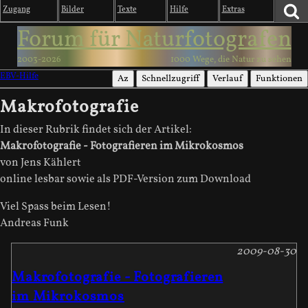
Zugang
Bilder
Texte
Hilfe
Extras
Forum für Naturfotografen
2003-2026
1000 Wege, die Natur zu sehen
EBV-Hilfe
Az
Schnellzugriff
Verlauf
Funktionen
Makrofotografie
In dieser Rubrik findet sich der Artikel:
Makrofotografie - Fotografieren im Mikrokosmos
von Jens Kählert
online lesbar sowie als PDF-Version zum Download
Viel Spass beim Lesen!
Andreas Funk
2009-08-30
Makrofotografie - Fotografieren
im Mikrokosmos