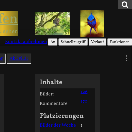
fen
u sehen
Kontakt aufnehmen
Az
Schnellzugriff
Verlauf
Funktionen
er
Aktivität
Inhalte
126
Bilder:
170
Kommentare:
Platzierungen
Bilder der Woche
1