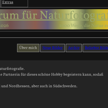
Extras
rum für Naturfotogra
2026
1000 Wege, die Natur z
Über mich
Neue Bilder
Archiv
Beliebte Bild
aturfotografie.
ne Partnerin für dieses schöne Hobby begeistern kann, sodaß
el und Nordhessen, aber auch in Südschweden.