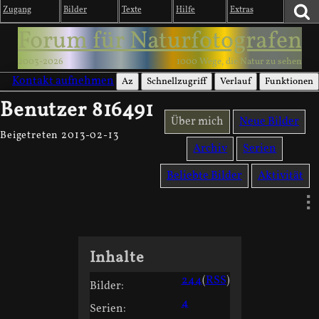
Zugang
Bilder
Texte
Hilfe
Extras
Forum für Naturfotografen
2003-2026
1000 Wege, die Natur zu sehen
Kontakt aufnehmen
Az
Schnellzugriff
Verlauf
Funktionen
Benutzer 816491
Über mich
Neue Bilder
Beigetreten 2013-02-13
Archiv
Serien
Beliebte Bilder
Aktivität
Inhalte
244
(
RSS
)
Bilder:
4
Serien: