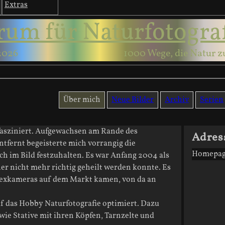
Extras
rum für Naturfotogra
2026
1000 Wege, die Natur z
Über mich
Neue Bilder
Archiv
Serien
fasziniert. Aufgewachsen am Rande des
Adres
tfernt begeisterte mich vorrangig die
Homepag
 im Bild festzuhalten. Es war Anfang 2004 als
her nicht mehr richtig geheilt werden konnte. Es
eflexkameras auf dem Markt kamen, von da an
f das Hobby Naturfotografie optimiert. Dazu
e Stative mit ihren Köpfen, Tarnzelte und