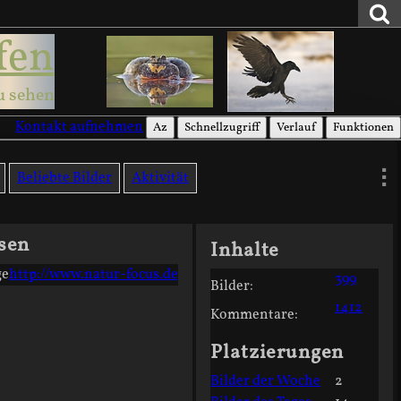
fen
u sehen
Kontakt aufnehmen
Az
Schnellzugriff
Verlauf
Funktionen
Beliebte Bilder
Aktivität
sen
Inhalte
e
http://www.natur-focus.de
399
Bilder:
1412
Kommentare:
Platzierungen
Bilder der Woche
2