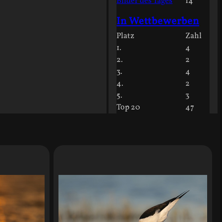
Bilder des Tages
14
In Wettbewerben
Platz
Zahl
1.
4
2.
2
3.
4
4.
2
5.
3
Top 20
47