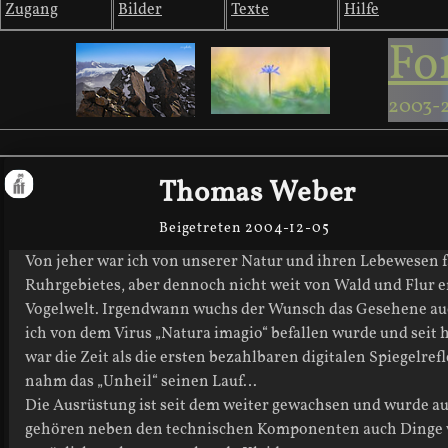
Zugang
Bilder
Texte
Hilfe
Fo
2003-
Thomas Weber
Beigetreten 2004-12-05
Von jeher war ich von unserer Natur und ihren Lebewesen 
Ruhrgebietes, aber dennoch nicht weit von Wald und Flur en
Vogelwelt. Irgendwann wuchs der Wunsch das Gesehene auch
ich von dem Virus „Natura imagio“ befallen wurde und seit 
war die Zeit als die ersten bezahlbaren digitalen Spiegelr
nahm das „Unheil“ seinen Lauf…
Die Ausrüstung ist seit dem weiter gewachsen und wurde au
gehören neben den technischen Komponenten auch Dinge wi