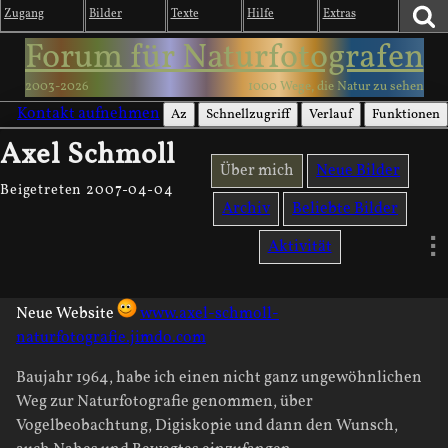
Zugang
Bilder
Texte
Hilfe
Extras
Forum für Naturfotografen
2003-2026
1000 Wege, die Natur zu sehen
Kontakt aufnehmen
Az
Schnellzugriff
Verlauf
Funktionen
Axel Schmoll
Über mich
Neue Bilder
Beigetreten 2007-04-04
Archiv
Beliebte Bilder
Aktivität
Neue Website
www.axel-schmoll-
naturfotografie.jimdo.com
Baujahr 1964, habe ich einen nicht ganz ungewöhnlichen
Weg zur Naturfotografie genommen, über
Vogelbeobachtung, Digiskopie und dann den Wunsch,