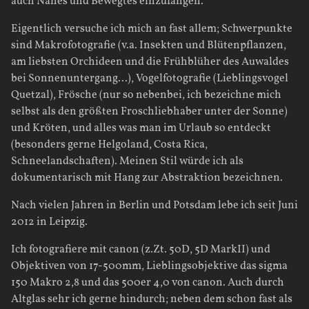
auch Nahes und Bewegtes einzufangen.
Eigentlich versuche ich mich an fast allem; Schwerpunkte
sind Makrofotografie (v.a. Insekten und Blütenpflanzen,
am liebsten Orchideen und die Frühblüher des Auwaldes
bei Sonnenuntergang...), Vogelfotografie (Lieblingsvogel
Quetzal), Frösche (nur so nebenbei, ich bezeichne mich
selbst als den größten Froschliebhaber unter der Sonne)
und Kröten, und alles was man im Urlaub so entdeckt
(besonders gerne Helgoland, Costa Rica,
Schneelandschaften). Meinen Stil würde ich als
dokumentarisch mit Hang zur Abstraktion bezeichnen.
Nach vielen Jahren in Berlin und Potsdam lebe ich seit Juni
2012 in Leipzig.
Ich fotografiere mit canon (z.Zt. 50D, 5D MarkII) und
Objektiven von 17-500mm, Lieblingsobjektive das sigma
150 Makro 2,8 und das 500er 4,0 von canon. Auch durch
Altglas sehr ich gerne hindurch; neben dem schon fast als