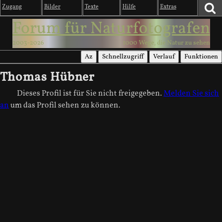
Zugang
Bilder
Texte
Hilfe
Extras
Forum für Naturfotografen
2003-2026
1000 Wege, die Natur zu sehen
Az
Schnellzugriff
Verlauf
Funktionen
Thomas Hübner
Dieses Profil ist für Sie nicht freigegeben.
Melden Sie sich
an
um das Profil sehen zu können.