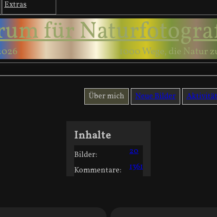
Extras
rum für Naturfotogra
2026
1000 Wege, die Natur z
Über mich
Neue Bilder
Aktivitä
Inhalte
20
Bilder:
1361
Kommentare: