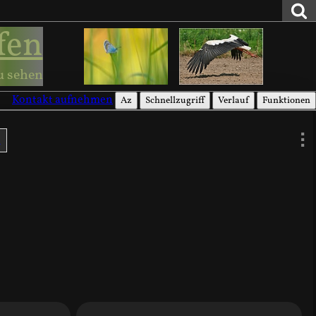
fen
u sehen
Kontakt aufnehmen
Az
Schnellzugriff
Verlauf
Funktionen
t