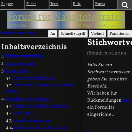
Zugang
Bilder
Texte
Hilfe
Extras
Forum für Naturfotografen
2003-2026
1000 Wege, die Natur zu sehen
Handbuch zum Forum
Az
Schnellzugriff
Verlauf
Funktionen
Stichwortv
Inhaltsverzeichnis
(Stand: 13.06.2019)
Stichwortverzeichnis
Inhaltsübersicht
Falls Sie ein
Datenschutz
Stichwort vermissen,
Datenschutzerklärung
geben Sie uns bitte
Auf Ihrem Computer gespeicherte
Bescheid.
Daten
Wir haben für
Grundlegende Anleitung
Rückmeldungen
hier
Registrierung/Neuanmeldung
ein Formular
Not-Login
eingerichtet.
Begriffserklärungen
Bilder ansehen und bewerten