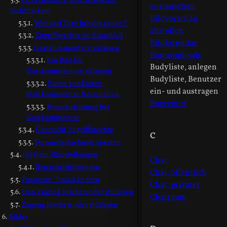
Privatsphähre, Zugriffsrechte,
austauschen
Sichtbarkeit
Bildvorschau
Wer darf Ihre Inhalte sehen?
abstellen
Zugriffsrechte im Einzelfall
Bildformular
Gastkommentare zulassen
Bonusuploads
Ein Bild für
Budyliste, anlegen
Gastkommentare zulassen
Budyliste, Benutzer
Einen konkreten
ein- und austragen
Gastkommentar freischalten
Bugreport
Benachrichtung bei
Gastkommentar
Übersicht Zugriffsrechte
C
Forumsteilnehmer sperren
(System-)Einstellungen
Chat
Benachrichtigungen
Chat, öffentlich
Passwort / Email ändern
Chat, privater
Den Zugang löschen oder stilllegen
Chatraum
Zugang löschen oder stilllegen
Bilder