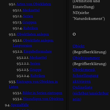
(Definition und
Arten von Objeklisten
Einstellung)
Merkzettel
ND(siehe
Serien
"Naturdokument")
Gruppen
Rubriken
Objektlisten anlegen
O
Objektliste anlegen:
Langversion
Objekt
Eingabeformulare
(Begriffserklärung)
Merkzettel
Objektnummer
Serien
(Begriffserklärung)
Gruppe
Objektmenü,
Schnellzugang
Rubriken
aktivieren
Eintragen von Objekten in
Listen
Onlineliste
Bilder in Serien eintragen
(sichtbar/unsichtbar
Hinzufügen von Objekten
sein)
Spezialfälle