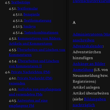
Datenschutzerkläru
Textbeiträge
Textformular
Bezugzeile
Textformatierung
A
Smileys
Tastenkombinationen
Administratoren/Mo
Kommentieren von Bildern,
anschreiben
Artikeln und Kommentaren
Adventskalender
:
Überarbeiten und Löschen von
Adventstürchen
Kommentaren
hinzufügen
Überarbeiten und Löschen
Anhänge an Bilder
von Kommentaren II
Anmeldung
(i.S. von
Private Nachrichten (PM)
Neuanmeldung bzw.
Private Nachricht (PM)
Registrieren)
versenden
Artikel anlegen
Aufrufen von empfangenen
Artikel überarbeiten
und versendeten PMs
(siehe
Bildangaben
Antworten auf eine
nachträglich
empfangene PM