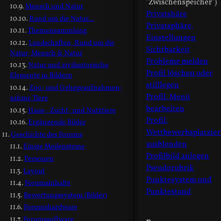
"Zwischenspeicher")
Mensch und Natur
Privatshäre
Rund um die Natur...
Privatsphäre,
Themensammlung
Einstellungen
Landschaften, Rund um die
Sichtbarkeit
Natur, Mensch & Natur
Probleme melden
Natur und zivilisatorische
Profil löschen oder
Elemente in Bildern
stilllegen
Zoo- und Gehegeaufnahmen;
Profil: Menü
zahme Tiere
bearbeiten
Haus-, Zucht- und Nutztiere
Profil:
Ergänzende Bilder
Wettbewerbsplatzie
Geschichte des Forums
ausblenden
Einige Meilensteine
Profilbild anlegen
Personen
Pseudorubrik
Layout
Punktesystem und
Forumsinhalte
Punktestand
Bewertungssystem (Bilder)
Forumshardware
Forumssoftware