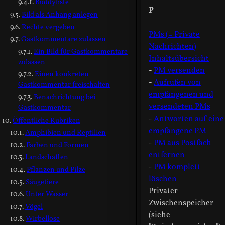
Buddyliste
P
Bild als Anhang anlegen
Rechte vergeben
PMs (= Private
Gastkommentare zulassen
Nachrichten)
Ein Bild für Gastkommentare
Inhaltsübersicht
zulassen
-
PM versenden
Einen konkreten
-
Aufrufen von
Gastkommentar freischalten
empfangenen und
Benachrichtung bei
versendeten PMs
Gastkommentar
-
Antworten auf eine
Öffentliche Rubriken
empfangene PM
Amphibien und Reptilien
-
PM aus Postfach
Farben und Formen
entfernen
Landschaften
-
PM komplett
Pflanzen und Pilze
löschen
Säugetiere
Privater
Unter Wasser
Zwischenspeicher
Vögel
(siehe
Wirbellose