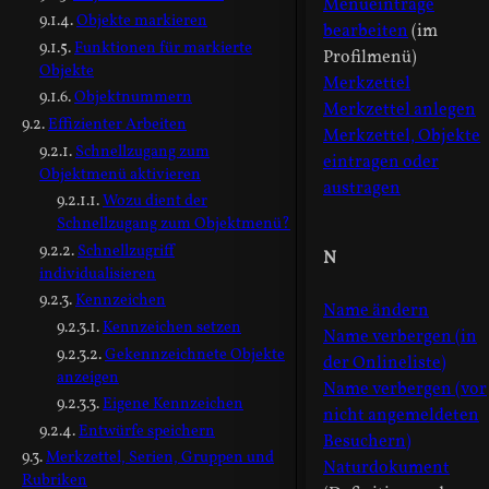
Menüeinträge
Objekte markieren
bearbeiten
(im
Funktionen für markierte
Profilmenü)
Objekte
Merkzettel
Objektnummern
Merkzettel anlegen
Effizienter Arbeiten
Merkzettel, Objekte
Schnellzugang zum
eintragen oder
Objektmenü aktivieren
austragen
Wozu dient der
Schnellzugang zum Objektmenü?
Schnellzugriff
N
individualisieren
Kennzeichen
Name ändern
Kennzeichen setzen
Name verbergen (in
Gekennzeichnete Objekte
der Onlineliste)
anzeigen
Name verbergen (vor
Eigene Kennzeichen
nicht angemeldeten
Entwürfe speichern
Besuchern)
Merkzettel, Serien, Gruppen und
Naturdokument
Rubriken