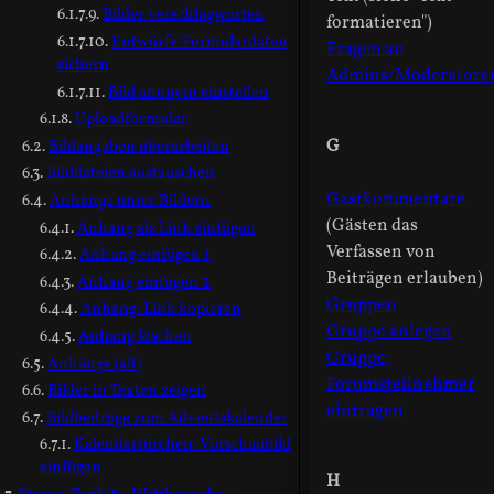
Bilder verschlagworten
formatieren")
Entwürfe/Formulardaten
Fragen an
sichern
Admins/Moderatore
Bild anonym einstellen
Uploadformular
G
Bildangaben überarbeiten
Bilddateien austauschen
Gastkommentare
Anhänge unter Bildern
(Gästen das
Anhang als Link einfügen
Verfassen von
Anhang einfügen 1
Beiträgen erlauben)
Anhang einfügen 2
Gruppen
Anhang: Link kopieren
Gruppe anlegen
Anhang löschen
Gruppe,
Anhänge (alt)
Forumsteilnehmer
Bilder in Texten zeigen
eintragen
Bildbeiträge zum Adventskalender
Kalendertürchen: Vorschaubild
einfügen
H