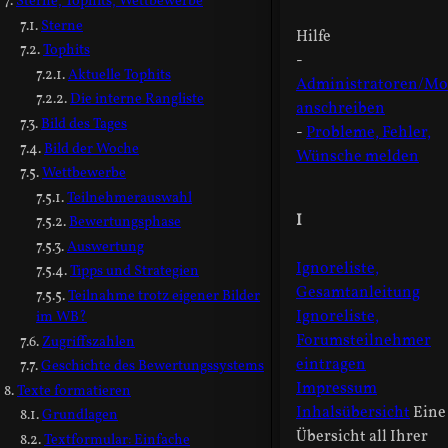
Sterne, Tophits, Wettbewerbe
Sterne
Hilfe
Tophits
-
Aktuelle Tophits
Administratoren/Mo
Die interne Rangliste
anschreiben
Bild des Tages
-
Probleme, Fehler,
Bild der Woche
Wünsche melden
Wettbewerbe
Teilnehmerauswahl
I
Bewertungsphase
Auswertung
Ignoreliste,
Tipps und Strategien
Gesamtanleitung
Teilnahme trotz eigener Bilder
Ignoreliste,
im WB?
Forumsteilnehmer
Zugriffszahlen
eintragen
Geschichte des Bewertungssystems
Impressum
Texte formatieren
Inhalsübersicht
Eine
Grundlagen
Übersicht all Ihrer
Textformular: Einfache