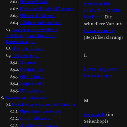
Einfache Blöcke
überarbeiten,
Blöcke mit Rand und Rahmen
deaktivieren oder
Blöcke mit Rahmen
löschen II
Die
Blöcke mit einem Rand
schnellere Variante.
Absätze und Leerzeilen in
Kurznachricht
Aufzählungen und anderen
(Begriffserklärung)
Formatierungen
Horizontale Linie
L
Links einfügen
Übersicht
Layout anpassen
Möglichkeit 1
Link einfügen
Möglichkeit 2
Möglichkeit 3
Möglichkeit 4
Arbeiten mit Objekten
M
Einführung: Arbeiten mit Objekten
Allgemeine Funktionen
Menüzeile
(im
Das Objektmenü
Seitenkopf)
Objekte wiederfinden