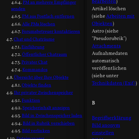
bearbeiten
)
PM an mehrere Empfänger
Artikel löschen
senden
(siehe
Arbeiten mit
PM aus Postfach entfernen
Objekten
)
Alle PMs löschen
Astro (siehe
Forumsbetreuer kontaktieren
"Pseudorubrik")
Chat und Chaträume
Attachments
Einführung
Aufnahmedaten
Öffentlicher Chatraum
automatisch
Privater Chat
veröffentlichen
Kommandos
(siehe unter
Übersicht über Ihre Objekte
Technikdaten (Exif)
)
Objekte finden
Ihr privater Zwischenspeicher
Funktion
B
Speicherinhalt anzeigen
Bild in Zwischenspeicher laden
Begriffserklärung
Bild in Rubrik verschieben
Bild anonym
Bild verlinken
einstellen
Dateimanager