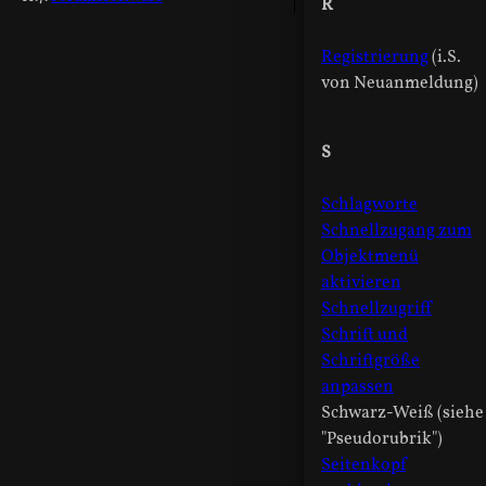
R
Registrierung
(i.S.
von Neuanmeldung)
S
Schlagworte
Schnellzugang zum
Objektmenü
aktivieren
Schnellzugriff
Schrift und
Schriftgröße
anpassen
Schwarz-Weiß (siehe
"Pseudorubrik")
Seitenkopf