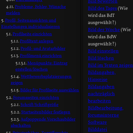
Bild bewerten
Probleme, Fehler, Wünsche
Bild des Tages
(Wie
melden
wird das BdT
Profil, Seitenansichten und
ausgewählt?)
Einstellungen individualisieren
Bild der Woche
(Wie
Profilseite einrichten
wird das BdW
Profiltext anlegen
ausgewählt?)
Profil- und Avatarbilder
Bild einstellen
Profilmenü einrichten
Bild löschen
Menüpunkte: Eintrag
Bild im Texten zeigen
erstellen/löschen
Bildangaben,
Wettbewerbsplatzierungen
Hinweise
zeigen
Bildangaben
Bilder für Profilseite auswählen
nachträglich
Forumsseiten einrichten
bearbeiten
Schrift/Schriftgröße
Bildbearbeitung,
Startseitenbilder festlegen
forumsinterne
Aufpoppende Vorschaubilder
Software
abschalten
Bilddatei