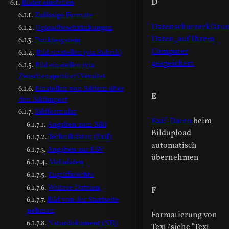
D
Bilder einstellen
Zulässige Formate
Datenschutzerkläru
Uploadbeschränkungen
Daten, auf Ihrem
Punktesystem
Computer
Bild einstellen (via Rubrik)
gespeichert
Bild einstellen (via
Zwischenspeicher) Veraltet
Einstellen von Bildern über
E
den Bildimport
Bildformular
Exif-Daten
beim
Angaben zum Bild
Bildupload
Technikdaten (Exif)
automatisch
Angaben zur EBV
übernehmen
Metadaten
Zugriffsrechte
Weitere Dateien
F
Bild von der Startseite
nehmen
Formatierung von
Naturdokument (ND)
Text (siehe "Text