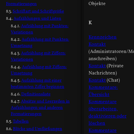
Objekte
Formatierungen
Schriftart und Schriftgröße
Aufzählungen und Listen
K
Aufzählung mit Punkten:
Variationen
Kennzeichen
Aufzählung mit Punkten:
Kontakt
Umsetzung
(Administratoren/M
Aufzählung mit Ziffern:
anschreiben)
Variationen
Kontakt
(Private
Aufzählung mit Ziffern:
Nachrichten)
Umsetzung
Kontakt
(Chat)
Aufzählung mit einer
bestimmten Ziffer beginnen
Kommentare:
Definitionsliste
Übersicht
Absätze und Leerzeilen in
Kommentare
Aufzählungen und anderen
überarbeiten,
Formatierungen
deaktivieren oder
Tabellen
löschen
Blöcke und Umfließungen
Kommentare