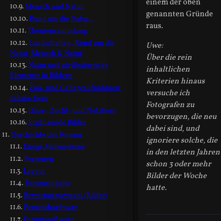
einem der oben
Mensch und Natur
genannten Gründe
Rund um die Natur...
raus.
Themensammlung
Landschaften, Rund um die
Uwe:
Natur, Mensch & Natur
Über die rein
Natur und zivilisatorische
inhaltlichen
Elemente in Bildern
Kriterien hinaus
Zoo- und Gehegeaufnahmen;
versuche ich
zahme Tiere
Fotografen zu
Haus-, Zucht- und Nutztiere
bevorzugen, die neu
Ergänzende Bilder
dabei sind, und
Geschichte des Forums
ignoriere solche, die
Einige Meilensteine
in den letzten Jahren
Personen
schon 3 oder mehr
Layout
Bilder der Woche
Forumsinhalte
hatte.
Bewertungssystem (Bilder)
Forumshardware
Forumssoftware