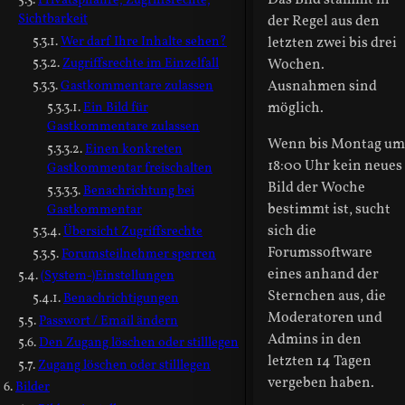
Das Bild stammt in
Privatsphähre, Zugriffsrechte,
Sichtbarkeit
der Regel aus den
Wer darf Ihre Inhalte sehen?
letzten zwei bis drei
Zugriffsrechte im Einzelfall
Wochen.
Gastkommentare zulassen
Ausnahmen sind
möglich.
Ein Bild für
Gastkommentare zulassen
Wenn bis Montag um
Einen konkreten
18:00 Uhr kein neues
Gastkommentar freischalten
Bild der Woche
Benachrichtung bei
bestimmt ist, sucht
Gastkommentar
sich die
Übersicht Zugriffsrechte
Forumssoftware
Forumsteilnehmer sperren
eines anhand der
(System-)Einstellungen
Sternchen aus, die
Benachrichtigungen
Moderatoren und
Passwort / Email ändern
Admins in den
Den Zugang löschen oder stilllegen
letzten 14 Tagen
Zugang löschen oder stilllegen
vergeben haben.
Bilder