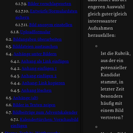
dass Bilder aus der
Bilder verschlagworten
engeren Auswahl
Entwürfe/Formulardaten
gleich guter/gleich
sichern
interessanter
Bild anonym einstellen
Aufnahmen
Uploadformular
herausfallen:
Bildangaben überarbeiten
Bilddateien austauschen
Ist die Rubrik,
Anhänge unter Bildern
aus der ein
Anhang als Link einfügen
potenzieller
Anhang einfügen 1
Kandidat
Anhang einfügen 2
stammt, in
Anhang: Link kopieren
letzter Zeit
Anhang löschen
besonders
Anhänge (alt)
häufig mit
Bilder in Texten zeigen
einem Bild
Bildbeiträge zum Adventskalender
vertreten?
Kalendertürchen: Vorschaubild
einfügen