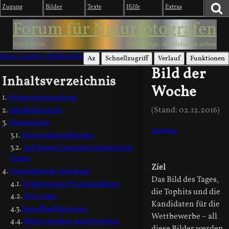
Zugang
Bilder
Texte
Hilfe
Extras
Forum für Naturfotografen
2003-2026
1000 Wege, die Natur zu sehen
Sterne, Tophits, Wettbewerbe
Az
Schnellzugriff
Verlauf
Funktionen
Bild der
Inhaltsverzeichnis
Woche
Stichwortverzeichnis
(Stand: 02.12.2016)
Inhaltsübersicht
Datenschutz
1169914
Datenschutzerklärung
Auf Ihrem Computer gespeicherte
Daten
Ziel
Grundlegende Anleitung
Das Bild des Tages,
Registrierung/Neuanmeldung
die Tophits und die
Not-Login
Kandidaten für die
Begriffserklärungen
Wettbewerbe – all
Bilder ansehen und bewerten