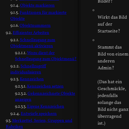
Bilder?
Objekte markieren
Funktionen für markierte
Wirkt das Bild
Objekte
auf der
Objektnummern
Startseite?
Effizienter Arbeiten
Schnellzugang zum
Objektmenü aktivieren
Stammt das
Wozu dient der
Bild von einem
Schnellzugang zum Objektmenü?
anderen
Schnellzugriff
Admin?
individualisieren
Kennzeichen
(Das hat ein
Kennzeichen setzen
Geschmäckle,
Gekennzeichnete Objekte
jedenfalls
anzeigen
solange das
Eigene Kennzeichen
Bild nicht ganz
Entwürfe speichern
überragend
Merkzettel, Serien, Gruppen und
ist.)
Rubriken