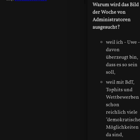
Warum wird das Bild
der Woche von
Administratoren
ausgesucht?
weil ich - Uwe -
davon
überzeugt bin,
dass es so sein
soll,
weil mit BdT,
Tophits und
Wettbewerben
schon
reichlich viele
"demokratische
Möglichkeiten
da sind,