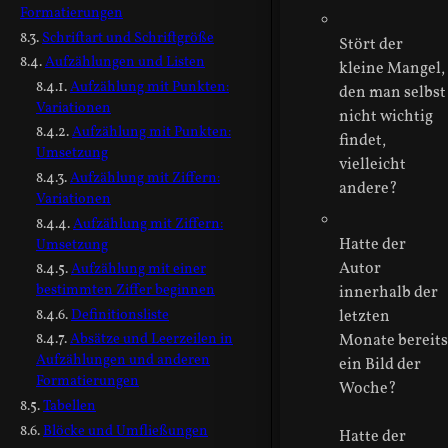
Formatierungen
Schriftart und Schriftgröße
Stört der
Aufzählungen und Listen
kleine Mangel,
Aufzählung mit Punkten:
den man selbst
Variationen
nicht wichtig
Aufzählung mit Punkten:
findet,
Umsetzung
vielleicht
Aufzählung mit Ziffern:
andere?
Variationen
Aufzählung mit Ziffern:
Hatte der
Umsetzung
Autor
Aufzählung mit einer
bestimmten Ziffer beginnen
innerhalb der
Definitionsliste
letzten
Absätze und Leerzeilen in
Monate bereits
Aufzählungen und anderen
ein Bild der
Formatierungen
Woche?
Tabellen
Blöcke und Umfließungen
Hatte der