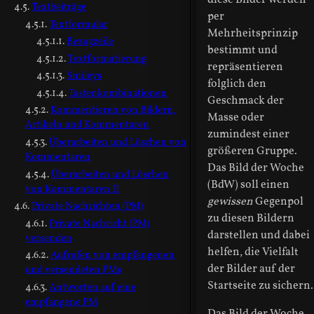
diese Bilder werden
Textbeiträge
per
Textformular
Mehrheitsprinzip
Bezugzeile
bestimmt und
Textformatierung
repräsentieren
Smileys
folglich den
Tastenkombinationen
Geschmack der
Kommentieren von Bildern,
Masse oder
Artikeln und Kommentaren
zumindest einer
Überarbeiten und Löschen von
größeren Gruppe.
Kommentaren
Das Bild der Woche
Überarbeiten und Löschen
(BdW) soll einen
von Kommentaren II
gewissen
Gegenpol
Private Nachrichten (PM)
zu diesen Bildern
Private Nachricht (PM)
darstellen und dabei
versenden
helfen, die Vielfalt
Aufrufen von empfangenen
der Bilder auf der
und versendeten PMs
Startseite zu sichern.
Antworten auf eine
empfangene PM