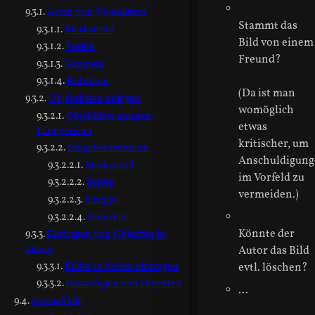
Arten von Objeklisten
Stammt das
Merkzettel
Bild von einem
Serien
Freund?
Gruppen
Rubriken
(Da ist man
Objektlisten anlegen
womöglich
Objektliste anlegen:
etwas
Langversion
kritischer, um
Eingabeformulare
Anschuldigung
Merkzettel
im Vorfeld zu
Serien
vermeiden.)
Gruppe
Rubriken
Könnte der
Eintragen von Objekten in
Listen
Autor das Bild
Bilder in Serien eintragen
evtl. löschen?
Hinzufügen von Objekten
...
Spezialfälle