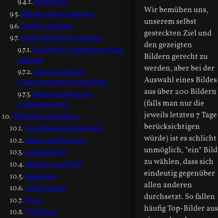
Buddyliste
Wir bemühen uns,
Bild als Anhang anlegen
unserem selbst
Rechte vergeben
gesteckten Ziel und
Gastkommentare zulassen
den gezeigten
Ein Bild für Gastkommentare
Bildern gerecht zu
zulassen
werden, aber bei der
Einen konkreten
Auswahl eines Bildes
Gastkommentar freischalten
aus über 200 Bildern
Benachrichtung bei
(falls man nur die
Gastkommentar
jeweils letzten 7 Tage
Öffentliche Rubriken
berücksichtigen
Amphibien und Reptilien
würde) ist es schlicht
Farben und Formen
unmöglich, *ein* Bild
Landschaften
zu wählen, dass sich
Pflanzen und Pilze
eindeutig gegenüber
Säugetiere
allen anderen
Unter Wasser
durchsetzt. So fallen
Vögel
häufig Top-Bilder aus
Wirbellose