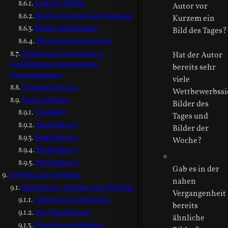
Einfache Blöcke
Autor vor
Blöcke mit Rand und Rahmen
Kurzem ein
Blöcke mit Rahmen
Bild des Tages?
Blöcke mit einem Rand
Absätze und Leerzeilen in
Hat der Autor
Aufzählungen und anderen
bereits sehr
Formatierungen
viele
Horizontale Linie
Wettbewerbssi
Links einfügen
Bilder des
Übersicht
Tages und
Möglichkeit 1
Bilder der
Möglichkeit 2
Woche?
Möglichkeit 3
Möglichkeit 4
Gab es in der
Arbeiten mit Objekten
nahen
Einführung: Arbeiten mit Objekten
Vergangenheit
Allgemeine Funktionen
bereits
Das Objektmenü
ähnliche
Objekte wiederfinden