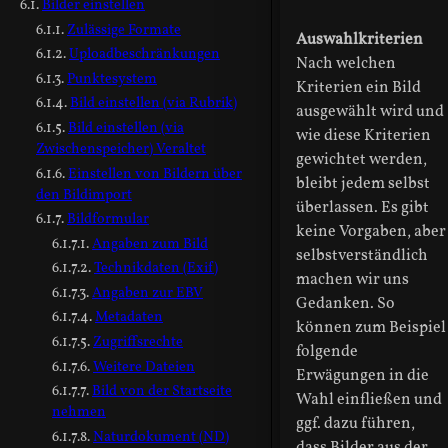
Bilder einstellen
Zulässige Formate
Auswahlkriterien
Uploadbeschränkungen
Nach welchen
Punktesystem
Kriterien ein Bild
Bild einstellen (via Rubrik)
ausgewählt wird und
Bild einstellen (via
wie diese Kriterien
Zwischenspeicher) Veraltet
gewichtet werden,
Einstellen von Bildern über
bleibt jedem selbst
den Bildimport
überlassen. Es gibt
Bildformular
keine Vorgaben, aber
Angaben zum Bild
selbstverständlich
Technikdaten (Exif)
machen wir uns
Angaben zur EBV
Gedanken. So
Metadaten
können zum Beispiel
Zugriffsrechte
folgende
Weitere Dateien
Erwägungen in die
Bild von der Startseite
Wahl einfließen und
nehmen
ggf. dazu führen,
Naturdokument (ND)