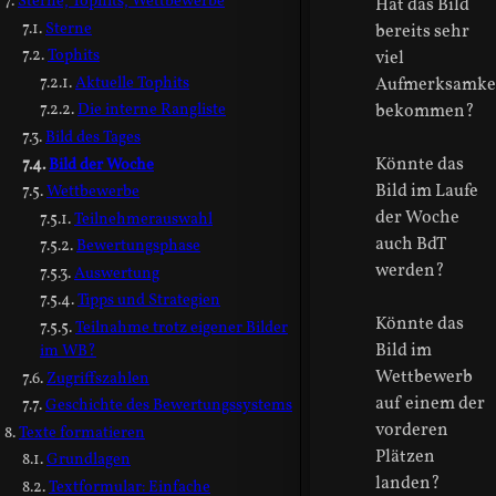
Sterne, Tophits, Wettbewerbe
Hat das Bild
Sterne
bereits sehr
Tophits
viel
Aktuelle Tophits
Aufmerksamke
Die interne Rangliste
bekommen?
Bild des Tages
Könnte das
Bild der Woche
Bild im Laufe
Wettbewerbe
der Woche
Teilnehmerauswahl
auch BdT
Bewertungsphase
werden?
Auswertung
Tipps und Strategien
Könnte das
Teilnahme trotz eigener Bilder
Bild im
im WB?
Wettbewerb
Zugriffszahlen
auf einem der
Geschichte des Bewertungssystems
vorderen
Texte formatieren
Plätzen
Grundlagen
landen?
Textformular: Einfache