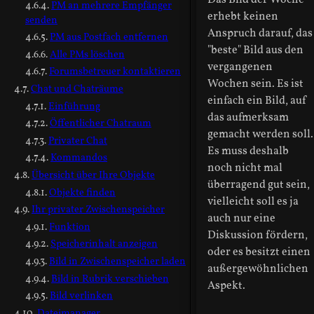
Das Bild der Woche
PM an mehrere Empfänger
erhebt keinen
senden
Anspruch darauf, das
PM aus Postfach entfernen
"beste" Bild aus den
Alle PMs löschen
vergangenen
Forumsbetreuer kontaktieren
Wochen sein. Es ist
Chat und Chaträume
einfach ein Bild, auf
Einführung
das aufmerksam
Öffentlicher Chatraum
gemacht werden soll.
Privater Chat
Es muss deshalb
Kommandos
noch nicht mal
Übersicht über Ihre Objekte
überragend gut sein,
Objekte finden
vielleicht soll es ja
Ihr privater Zwischenspeicher
auch nur eine
Funktion
Diskussion fördern,
Speicherinhalt anzeigen
oder es besitzt einen
Bild in Zwischenspeicher laden
außergewöhnlichen
Bild in Rubrik verschieben
Aspekt.
Bild verlinken
Dateimanager