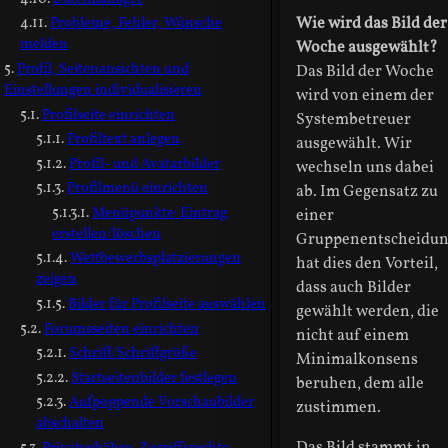
Wie wird das Bild der
Probleme, Fehler, Wünsche
melden
Woche ausgewählt?
Profil, Seitenansichten und
Das Bild der Woche
Einstellungen individualisieren
wird von einem der
Profilseite einrichten
Systembetreuer
Profiltext anlegen
ausgewählt. Wir
Profil- und Avatarbilder
wechseln uns dabei
Profilmenü einrichten
ab. Im Gegensatz zu
Menüpunkte: Eintrag
einer
erstellen/löschen
Gruppenentscheidu
Wettbewerbsplatzierungen
hat dies den Vorteil,
zeigen
dass auch Bilder
Bilder für Profilseite auswählen
gewählt werden, die
Forumsseiten einrichten
nicht auf einem
Schrift/Schriftgröße
Minimalkonsens
Startseitenbilder festlegen
beruhen, dem alle
Aufpoppende Vorschaubilder
zustimmen.
abschalten