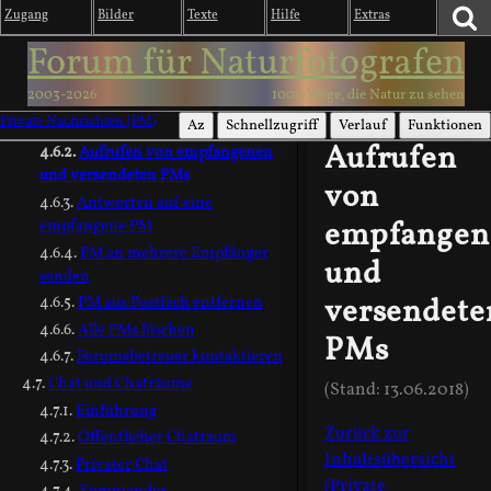
Zugang
Bilder
Texte
Hilfe
Extras
Überarbeiten und Löschen
Forum für Naturfotografen
von Kommentaren II
Private Nachrichten (PM)
2003-2026
1000 Wege, die Natur zu sehen
Private Nachricht (PM)
Private Nachrichten (PM)
versenden
Az
Schnellzugriff
Verlauf
Funktionen
Aufrufen
Aufrufen von empfangenen
und versendeten PMs
von
Antworten auf eine
empfangen
empfangene PM
PM an mehrere Empfänger
und
senden
versendete
PM aus Postfach entfernen
Alle PMs löschen
PMs
Forumsbetreuer kontaktieren
Chat und Chaträume
(Stand: 13.06.2018)
Einführung
Zurück zur
Öffentlicher Chatraum
Inhaltsübersicht
Privater Chat
(Private