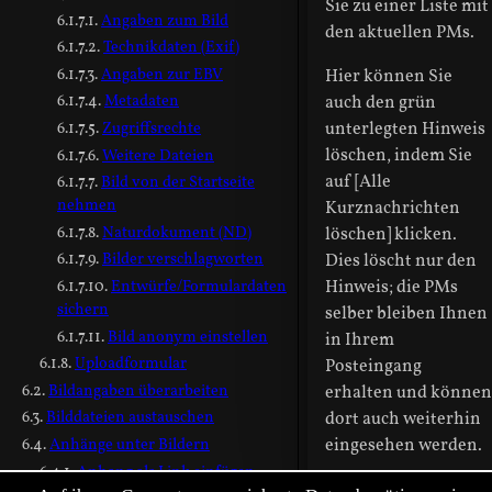
Sie zu einer Liste mit
Angaben zum Bild
den aktuellen PMs.
Technikdaten (Exif)
Angaben zur EBV
Hier können Sie
Metadaten
auch den grün
Zugriffsrechte
unterlegten Hinweis
löschen, indem Sie
Weitere Dateien
auf [Alle
Bild von der Startseite
nehmen
Kurznachrichten
Naturdokument (ND)
löschen] klicken.
Bilder verschlagworten
Dies löscht nur den
Entwürfe/Formulardaten
Hinweis; die PMs
sichern
selber bleiben Ihnen
Bild anonym einstellen
in Ihrem
Uploadformular
Posteingang
Bildangaben überarbeiten
erhalten und können
Bilddateien austauschen
dort auch weiterhin
Anhänge unter Bildern
eingesehen werden.
Anhang als Link einfügen