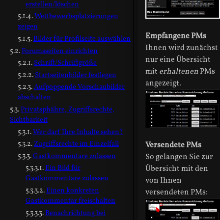
erstellen/löschen
Wettbewerbsplatzierungen
zeigen
Empfangene PMs
Bilder für Profilseite auswählen
Ihnen wird zunächst
Forumsseiten einrichten
nur eine Übersicht
Schrift/Schriftgröße
mit
erhaltenen
PMs
Startseitenbilder festlegen
angezeigt.
Aufpoppende Vorschaubilder
abschalten
Privatsphähre, Zugriffsrechte,
Sichtbarkeit
Wer darf Ihre Inhalte sehen?
Zugriffsrechte im Einzelfall
Versendete PMs
Gastkommentare zulassen
So gelangen Sie zur
Ein Bild für
Übersicht mit den
Gastkommentare zulassen
von Ihnen
Einen konkreten
versendeten PMs:
Gastkommentar freischalten
Benachrichtung bei