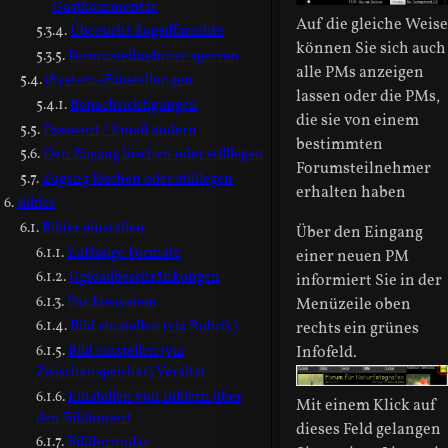
Gastkommentar
Auf die gleiche Weise
Übersicht Zugriffsrechte
können Sie sich auch
Forumsteilnehmer sperren
alle PMs anzeigen
(System-)Einstellungen
lassen oder die PMs,
Benachrichtigungen
die sie von einem
Passwort / Email ändern
bestimmten
Den Zugang löschen oder stilllegen
Forumsteilnehmer
Zugang löschen oder stilllegen
erhalten haben
Bilder
Bilder einstellen
Über den Eingang
Zulässige Formate
einer neuen PM
Uploadbeschränkungen
informiert Sie in der
Punktesystem
Menüzeile oben
Bild einstellen (via Rubrik)
rechts ein grünes
Bild einstellen (via
Infofeld.
Zwischenspeicher) Veraltet
Einstellen von Bildern über
Mit einem Klick auf
den Bildimport
dieses Feld gelangen
Bildformular