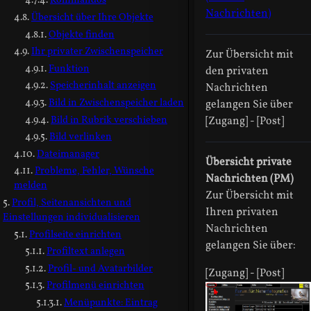
Kommandos
Nachrichten)
Übersicht über Ihre Objekte
Objekte finden
Ihr privater Zwischenspeicher
Zur Übersicht mit
Funktion
den privaten
Speicherinhalt anzeigen
Nachrichten
Bild in Zwischenspeicher laden
gelangen Sie über
Bild in Rubrik verschieben
[Zugang] - [Post]
Bild verlinken
Dateimanager
Übersicht private
Probleme, Fehler, Wünsche
Nachrichten (PM)
melden
Zur Übersicht mit
Profil, Seitenansichten und
Ihren privaten
Einstellungen individualisieren
Nachrichten
Profilseite einrichten
gelangen Sie über:
Profiltext anlegen
Profil- und Avatarbilder
[Zugang] - [Post]
Profilmenü einrichten
Menüpunkte: Eintrag