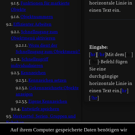
horizontale Linie in
Funktionen für markierte
Objekte
einen Text ein.
Objektnummern
Effizienter Arbeiten
Schnellzugang zum
Objektmenü aktivieren
Wozu dient der
Eingabe:
Schnellzugang zum Objektmenü?
[
hr
][
/hr
]Mit dem [
hr
]
Schnellzugriff
[
/hr
]-Befehl fügen
individualisieren
Sie eine
Kennzeichen
durchgängige
Kennzeichen setzen
horizontale Linie in
Gekennzeichnete Objekte
einen Text ein.[
hr
]
anzeigen
[
/hr
]
Eigene Kennzeichen
Entwürfe speichern
Merkzettel, Serien, Gruppen und
Rubriken
Auf ihrem Computer gespeicherte Daten benötigen wir
Arten von Objeklisten