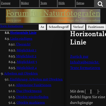
Zugang
Bilder
Texte
Hilfe
Extras
Blöcke mit Rahmen
Forum für Naturfotografen
Blöcke mit einem Rand
Absätze und Leerzeilen in
2003-2026
1000 Wege, die Natur zu sehen
Aufzählungen und anderen
Texte formatieren
Formatierungen
Az
Schnellzugriff
Verlauf
Funktionen
Horizontal
Horizontale Linie
Links einfügen
Linie
Übersicht
Möglichkeit 1
Möglichkeit 2
Zurück zur
Möglichkeit 3
Inhaltsübersicht:
Möglichkeit 4
Texte formatieren
Arbeiten mit Objekten
Einführung: Arbeiten mit Objekten
Allgemeine Funktionen
Das Objektmenü
Mit dem [
hr
][
/hr
]-
Objekte wiederfinden
Befehl fügen Sie eine
durchgängige
Objekte markieren