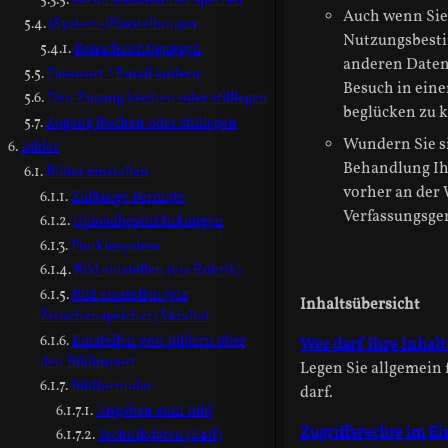
Auch wenn Sie 
(System-)Einstellungen
Nutzungsbestim
Benachrichtigungen
anderen Daten 
Passwort / Email ändern
Besuch in ein
Den Zugang löschen oder stilllegen
beglücken zu 
Zugang löschen oder stilllegen
Wundern Sie si
Bilder
Behandlung Ihr
Bilder einstellen
vorher an der 
Zulässige Formate
Verfassungsger
Uploadbeschränkungen
Punktesystem
Bild einstellen (via Rubrik)
Bild einstellen (via
Inhaltsübersicht
Zwischenspeicher) Veraltet
Einstellen von Bildern über
Wer darf Ihre Inhal
den Bildimport
Legen Sie allgemein 
Bildformular
darf.
Angaben zum Bild
Zugriffsrechte im Ein
Technikdaten (Exif)