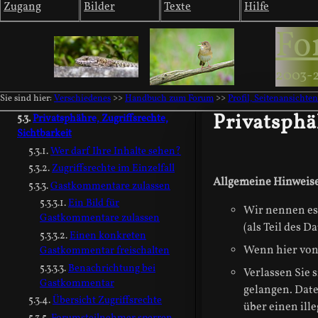
Zugang
Bilder
Texte
Hilfe
Bilder für Profilseite auswählen
Fo
Forumsseiten einrichten
Schrift/Schriftgröße
Startseitenbilder festlegen
2003-
Aufpoppende Vorschaubilder
Sie sind hier:
Verschiedenes
>>
Handbuch zum Forum
>>
Profil, Seitenansichte
abschalten
Privatsphä
Privatsphähre, Zugriffsrechte,
Sichtbarkeit
Wer darf Ihre Inhalte sehen?
Zugriffsrechte im Einzelfall
Allgemeine Hinweise
Gastkommentare zulassen
Ein Bild für
Wir nennen es 
Gastkommentare zulassen
(als Teil des 
Einen konkreten
Wenn hier von
Gastkommentar freischalten
Benachrichtung bei
Verlassen Sie s
Gastkommentar
gelangen. Date
Übersicht Zugriffsrechte
über einen ill
Forumsteilnehmer sperren