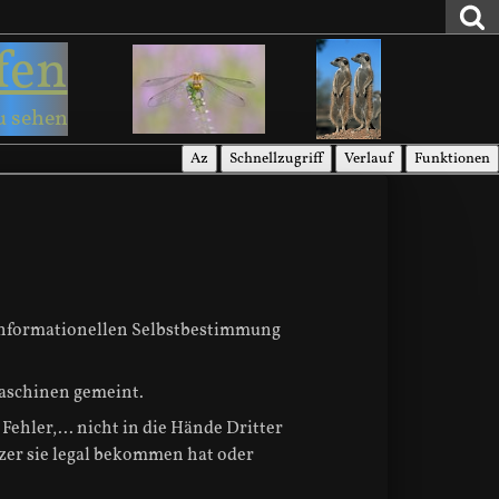
fen
u sehen
Az
Schnellzugriff
Verlauf
Funktionen
 informationellen Selbstbestimmung
aschinen gemeint.
Fehler,... nicht in die Hände Dritter
tzer sie legal bekommen hat oder