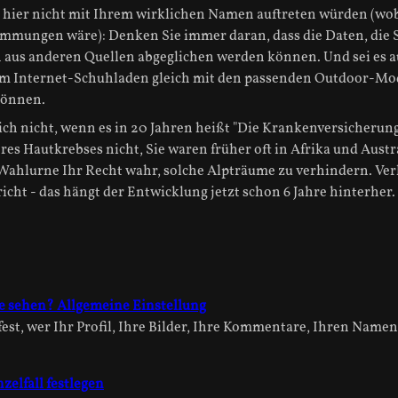
hier nicht mit Ihrem wirklichen Namen auftreten würden (wobe
mungen wäre): Denken Sie immer daran, dass die Daten, die Si
aus anderen Quellen abgeglichen werden können. Und sei es a
em Internet-Schuhladen gleich mit den passenden Outdoor-Mode
können.
ch nicht, wenn es in 20 Jahren heißt "Die Krankenversicherun
es Hautkrebses nicht, Sie waren früher oft in Afrika und Austra
Wahlurne Ihr Recht wahr, solche Alpträume zu verhindern. Verla
icht - das hängt der Entwicklung jetzt schon 6 Jahre hinterher.
te sehen? Allgemeine Einstellung
fest, wer Ihr Profil, Ihre Bilder, Ihre Kommentare, Ihren Name
zelfall festlegen