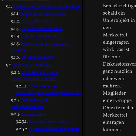
Benachrichtigu
Einführung: Arbeiten mit Objekten
sobald ein
Allgemeine Funktionen
Unterobjekt in
Das Objektmenü
den
Objekte wiederfinden
Merkzettel
Objekte markieren
eingetragen
Funktionen für markierte
wird. Das ist
Objekte
für eine
Objektnummern
Diskussionsver
Effizienter Arbeiten
ganz nützlich
Schnellzugang zum
oder wenn
Objektmenü aktivieren
mehrere
Wozu dient der
Schnellzugang zum Objektmenü?
Mitglieder
Schnellzugriff
einer Gruppe
individualisieren
Objekte in den
Kennzeichen
Merkzettel
Kennzeichen setzen
eintragen
Gekennzeichnete Objekte
können.
anzeigen