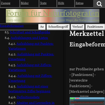
Zugang
Bilder
Texte
Hilfe
Extras
Geschichte des Bewertungssystems
Texte formatieren
Forum für Naturfotografen
Grundlagen
2003-2026
1000 Wege, die Natur zu sehen
Textformular: Einfache
Eingabeformulare
Formatierungen
Az
Schnellzugriff
Verlauf
Funktionen
Merkzettel
Schriftart und Schriftgröße
Aufzählungen und Listen
Eingabeform
Aufzählung mit Punkten:
Variationen
Aufzählung mit Punkten:
Umsetzung
Aufzählung mit Ziffern:
zur Profilseite gehen
Variationen
- [Funktionen] -
Aufzählung mit Ziffern:
[versteckte
Umsetzung
Funktionen] -
Aufzählung mit einer
bestimmten Ziffer beginnen
[Merkzettel anlegen]
Definitionsliste
Absätze und Leerzeilen in