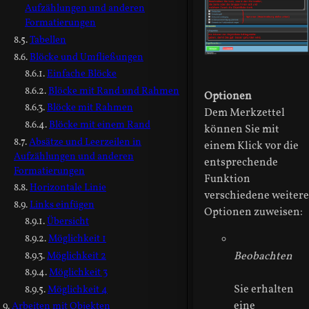
Aufzählungen und anderen
Formatierungen
Tabellen
Blöcke und Umfließungen
Einfache Blöcke
Blöcke mit Rand und Rahmen
Optionen
Blöcke mit Rahmen
Dem Merkzettel
Blöcke mit einem Rand
können Sie mit
Absätze und Leerzeilen in
einem Klick vor die
Aufzählungen und anderen
entsprechende
Formatierungen
Funktion
Horizontale Linie
verschiedene weitere
Links einfügen
Optionen zuweisen:
Übersicht
Möglichkeit 1
Möglichkeit 2
Beobachten
Möglichkeit 3
Sie erhalten
Möglichkeit 4
eine
Arbeiten mit Objekten