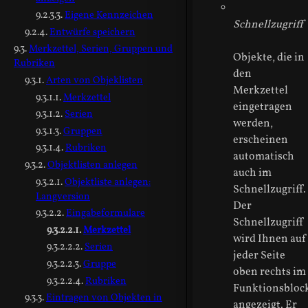
Eigene Kennzeichen
Schnellzugriff
Entwürfe speichern
Merkzettel, Serien, Gruppen und
Objekte, die in
Rubriken
den
Arten von Objeklisten
Merkzettel
Merkzettel
eingetragen
Serien
werden,
Gruppen
erscheinen
Rubriken
automatisch
Objektlisten anlegen
auch im
Objektliste anlegen:
Schnellzugriff.
Langversion
Der
Eingabeformulare
Schnellzugriff
Merkzettel
wird Ihnen auf
Serien
jeder Seite
Gruppe
oben rechts im
Rubriken
Funktionsbloc
Eintragen von Objekten in
angezeigt. Er