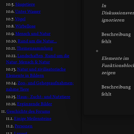
Säugetiere
In
Unter Wasser
Diskussionsver
Vögel
ignorieren
Wirbellose
Mensch und Natur
Beschreibung
Rund um die Natur...
fehlt
Themensammlung
Landschaften, Rund um die
Elemente im
Natur, Mensch & Natur
Funktionsbloc
Natur und zivilisatorische
zeigen
Elemente in Bildern
Zoo- und Gehegeaufnahmen;
Beschreibung
zahme Tiere
fehlt
Haus-, Zucht- und Nutztiere
Ergänzende Bilder
Geschichte des Forums
Einige Meilensteine
Personen
Layout