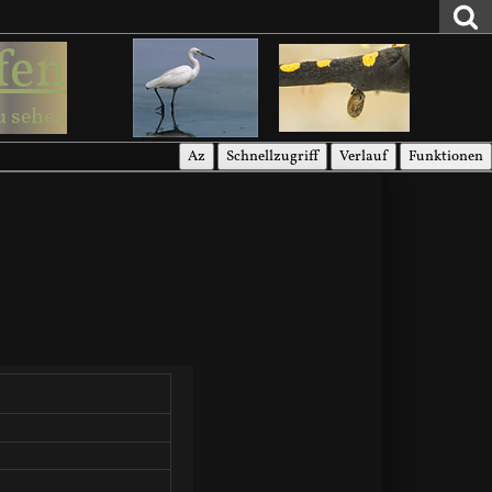
fen
u sehen
Az
Schnellzugriff
Verlauf
Funktionen