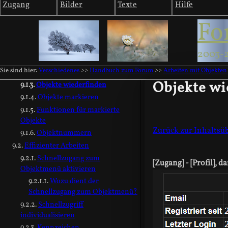
Zugang
Bilder
Texte
Hilfe
Möglichkeit 3
Fo
Möglichkeit 4
Arbeiten mit Objekten
Einführung: Arbeiten mit Objekten
2003-
Allgemeine Funktionen
Sie sind hier:
Verschiedenes
>>
Handbuch zum Forum
>>
Arbeiten mit Objekten
Das Objektmenü
Objekte wi
Objekte wiederfinden
Objekte markieren
Funktionen für markierte
Objekte
Zurück zur Inhaltsüb
Objektnummern
Effizienter Arbeiten
Schnellzugang zum
[Zugang] - [Profil], d
Objektmenü aktivieren
Wozu dient der
Schnellzugang zum Objektmenü?
Schnellzugriff
individualisieren
Kennzeichen