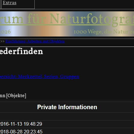
Extras
rum für Naturfotogra
2026
1000 Wege, die Natur z
>>
Einführung: Arbeiten mit Objekten
ederfinden
ersicht: Merkzettel, Serien, Gruppen
ann [Objekte]