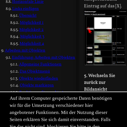
Horizontale Linie
Eintrag auf das [X].
Links einfügen
Übersicht
Möglichkeit 1
Möglichkeit 2
Möglichkeit 3
Möglichkeit 4
Arbeiten mit Objekten
Einführung: Arbeiten mit Objekten
Allgemeine Funktionen
Das Objektmenü
5. Wechseln Sie
Objekte wiederfinden
zurück zur
Objekte markieren
Bildansicht
Funktionen für markierte
Der Link befindet
Auf ihrem Computer gespeicherte Daten benötigen
Objekte
sich am oberen Rand
Objektnummern
wir für die Umsetzung verschiedener hier
der Seite. Oder
Effizienter Arbeiten
angebotener Funktionen. Mit der Nutzung dieser
nutzen Sie den
Schnellzugang zum
Seiten erklären Sie sich damit einverstanden. Falls
[Zurück]-Button
Objektmenü aktivieren
Sie das nicht sind, blockieren Sie bitte in den