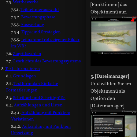
Wettbewerbe
[Funktionen] das
Teilnehmerauswahl
Objektmenü auf.
Bewertungsphase
Auswertung
Tipps und Strategien
Teilnahme trotz eigener Bilder
im WB?
Zugriffszahlen
Geschichte des Bewertungssystems
Texte formatieren
Grundlagen
3. [Dateimanager]
Textformular: Einfache
Und wählen Sie im
Formatierungen
Objektmenü als
Schriftart und Schriftgröße
Option den
Aufzählungen und Listen
[Dateimanager].
Aufzählung mit Punkten:
Variationen
Aufzählung mit Punkten:
Umsetzung