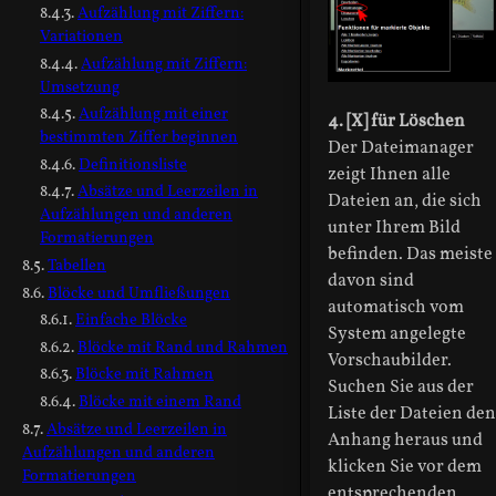
Aufzählung mit Ziffern:
Variationen
Aufzählung mit Ziffern:
Umsetzung
Aufzählung mit einer
4. [X] für Löschen
bestimmten Ziffer beginnen
Der Dateimanager
Definitionsliste
zeigt Ihnen alle
Absätze und Leerzeilen in
Dateien an, die sich
Aufzählungen und anderen
unter Ihrem Bild
Formatierungen
befinden. Das meiste
Tabellen
davon sind
Blöcke und Umfließungen
automatisch vom
Einfache Blöcke
System angelegte
Blöcke mit Rand und Rahmen
Vorschaubilder.
Blöcke mit Rahmen
Suchen Sie aus der
Blöcke mit einem Rand
Liste der Dateien den
Absätze und Leerzeilen in
Anhang heraus und
Aufzählungen und anderen
klicken Sie vor dem
Formatierungen
entsprechenden