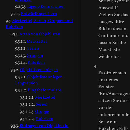
Serien; xyz zur
Eigene Kennzeichen
Auswahl".
Entwürfe speichern
Ziehen Sie das
Merkzettel, Serien, Gruppen und
ausgewählte
Rubriken
Bild in diesen
Arten von Objeklisten
Container und
Merkzettel
lassen Sie die
Serien
Maustaste
Gruppen
wieder los.
Rubriken
Objektlisten anlegen
Es öffnet sich
Objektliste anlegen:
ein neues
Langversion
Fenster
Eingabeformulare
"Ein/Austragen
Merkzettel
setzen Sie dort
Serien
vor der
Gruppe
entsprechende
Rubriken
Serie ein
Eintragen von Objekten in
Häkchen. Falls