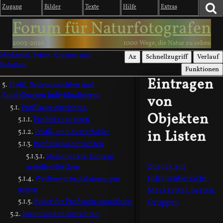
Speicherinhalt anzeigen
Zugang
Bilder
Texte
Hilfe
Extras
Bild in Zwischenspeicher laden
Forum für Naturfotografen
Bild in Rubrik verschieben
Bild verlinken
2003-2026
1000 Wege, die Natur zu sehen
Dateimanager
Merkzettel, Serien, Gruppen und
Az
Schnellzugriff
Verlauf
Probleme, Fehler, Wünsche
Rubriken
Funktionen
melden
Eintragen
Profil, Seitenansichten und
Einstellungen individualisieren
von
Profilseite einrichten
Objekten
Profiltext anlegen
Profil- und Avatarbilder
in Listen
Profilmenü einrichten
Menüpunkte: Eintrag
Zurück zur
erstellen/löschen
Inhaltsübersicht:
Wettbewerbsplatzierungen
zeigen
Merkzettel, Serien,
Bilder für Profilseite auswählen
Gruppen
Forumsseiten einrichten