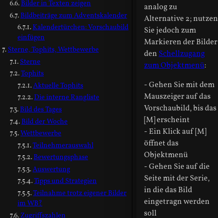
Bilder in Texten zeigen
analog zu
Bildbeiträge zum Adventskalender
Alternative 2; nutzen
Kalendertürchen: Vorschaubild
Sie jedoch zum
einfügen
Markieren der Bilder
Sterne, Tophits, Wettbewerbe
den
Schellzugang
Sterne
zum Objektmenü
:
Tophits
- Gehen Sie mit dem
Aktuelle Tophits
Mauszeiger auf das
Die interne Rangliste
Vorschaubild, bis das
Bild des Tages
[M] erscheint
Bild der Woche
- Ein Klick auf [M]
Wettbewerbe
öffnet das
Teilnehmerauswahl
Objektmenü
Bewertungsphase
- Gehen Sie auf die
Auswertung
Seite mit der Serie,
Tipps und Strategien
in die das Bild
Teilnahme trotz eigener Bilder
eingetragn werden
im WB?
soll
Zugriffszahlen