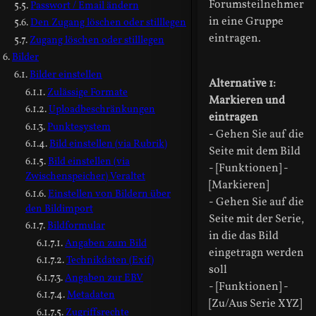
Forumsteilnehmer
Passwort / Email ändern
in eine Gruppe
Den Zugang löschen oder stilllegen
eintragen.
Zugang löschen oder stilllegen
Bilder
Bilder einstellen
Alternative 1:
Zulässige Formate
Markieren und
Uploadbeschränkungen
eintragen
Punktesystem
- Gehen Sie auf die
Bild einstellen (via Rubrik)
Seite mit dem Bild
Bild einstellen (via
- [Funktionen] -
Zwischenspeicher) Veraltet
[Markieren]
Einstellen von Bildern über
- Gehen Sie auf die
den Bildimport
Seite mit der Serie,
Bildformular
in die das Bild
Angaben zum Bild
eingetragn werden
Technikdaten (Exif)
soll
Angaben zur EBV
- [Funktionen] -
Metadaten
[Zu/Aus Serie XYZ]
Zugriffsrechte