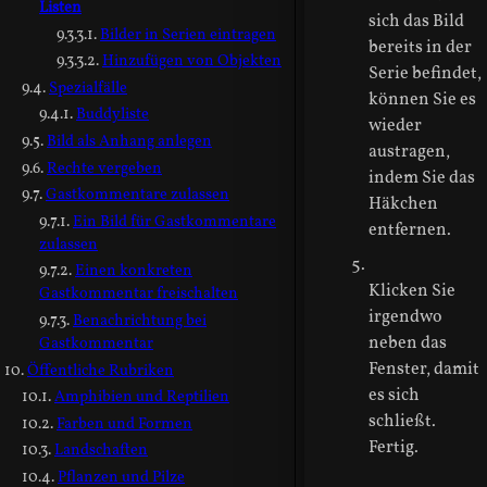
Listen
sich das Bild
Bilder in Serien eintragen
bereits in der
Hinzufügen von Objekten
Serie befindet,
Spezialfälle
können Sie es
Buddyliste
wieder
Bild als Anhang anlegen
austragen,
Rechte vergeben
indem Sie das
Gastkommentare zulassen
Häkchen
Ein Bild für Gastkommentare
entfernen.
zulassen
Einen konkreten
Klicken Sie
Gastkommentar freischalten
irgendwo
Benachrichtung bei
neben das
Gastkommentar
Fenster, damit
Öffentliche Rubriken
es sich
Amphibien und Reptilien
schließt.
Farben und Formen
Fertig.
Landschaften
Pflanzen und Pilze