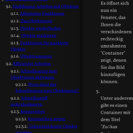
Es öffnet sich
Einführung: Arbeiten mit Objekten
nun ein
Allgemeine Funktionen
Fenster, das
Das Objektmenü
Ihnen die
Objekte wiederfinden
verschiedenen
Objekte markieren
rechteckig
Funktionen für markierte
umrahmten
Objekte
"Container"
Objektnummern
zeigt, denen
Effizienter Arbeiten
Sie das Bild
Schnellzugang zum
hinzufügen
Objektmenü aktivieren
können.
Wozu dient der
Schnellzugang zum Objektmenü?
Schnellzugriff
Unter anderem
individualisieren
gibt es einen
Kennzeichen
Container mit
Kennzeichen setzen
dem Titel
Gekennzeichnete Objekte
"Zu/Aus
anzeigen