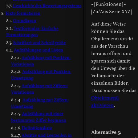
- [Funktionen] -
Geschichte des Bewertungssystems
[Zu/Aus Serie XYZ]
Texte formatieren
Grundlagen
Auf diese Weise
Textformular: Einfache
können Sie das
Formatierungen
Objektmenü direkt
Schriftart und Schriftgröße
aus der Vorschau
Aufzählungen und Listen
heraus öffnen und
Aufzählung mit Punkten:
sparen sich damit
Variationen
den Umweg über die
Aufzählung mit Punkten:
Vollansicht der
Umsetzung
einzelnen Bilder.
Aufzählung mit Ziffern:
Dazu müssen Sie das
Variationen
Objektmenü
Aufzählung mit Ziffern:
aktivieren
.
Umsetzung
Aufzählung mit einer
bestimmten Ziffer beginnen
Definitionsliste
Alternative 3:
Absätze und Leerzeilen in