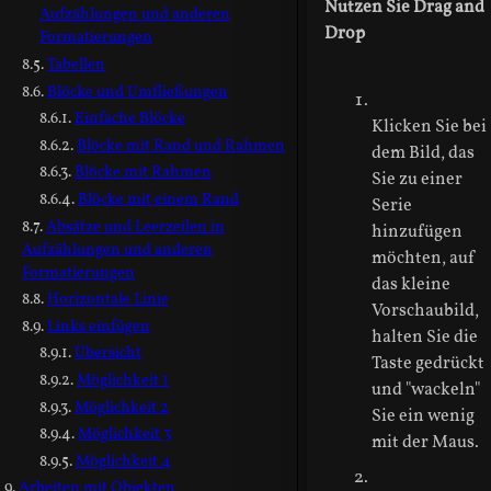
Nutzen Sie Drag and
Aufzählungen und anderen
Drop
Formatierungen
Tabellen
Blöcke und Umfließungen
Einfache Blöcke
Klicken Sie bei
Blöcke mit Rand und Rahmen
dem Bild, das
Blöcke mit Rahmen
Sie zu einer
Blöcke mit einem Rand
Serie
Absätze und Leerzeilen in
hinzufügen
Aufzählungen und anderen
möchten, auf
Formatierungen
das kleine
Horizontale Linie
Vorschaubild,
Links einfügen
halten Sie die
Übersicht
Taste gedrückt
Möglichkeit 1
und "wackeln"
Möglichkeit 2
Sie ein wenig
Möglichkeit 3
mit der Maus.
Möglichkeit 4
Arbeiten mit Objekten