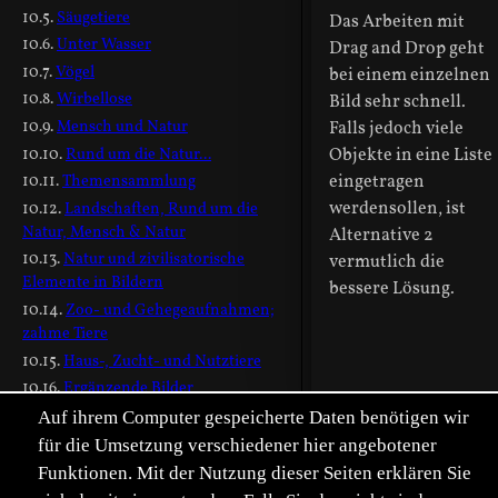
Säugetiere
Das Arbeiten mit
Unter Wasser
Drag and Drop geht
Vögel
bei einem einzelnen
Wirbellose
Bild sehr schnell.
Mensch und Natur
Falls jedoch viele
Rund um die Natur...
Objekte in eine Liste
eingetragen
Themensammlung
werdensollen, ist
Landschaften, Rund um die
Natur, Mensch & Natur
Alternative 2
Natur und zivilisatorische
vermutlich die
Elemente in Bildern
bessere Lösung.
Zoo- und Gehegeaufnahmen;
zahme Tiere
Haus-, Zucht- und Nutztiere
Ergänzende Bilder
Geschichte des Forums
Auf ihrem Computer gespeicherte Daten benötigen wir
Einige Meilensteine
für die Umsetzung verschiedener hier angebotener
Personen
Funktionen. Mit der Nutzung dieser Seiten erklären Sie
Layout