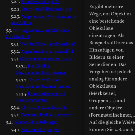
Schrift/Schriftgröße
Es gibt mehrere
Startseitenbilder festlegen
Wege, ein Objekt in
Aufpoppende Vorschaubilder
eine bestehende
abschalten
Objektliste
Privatsphähre, Zugriffsrechte,
einzutragen. Als
Sichtbarkeit
Beispiel soll hier das
Wer darf Ihre Inhalte sehen?
Hinzufügen von
Zugriffsrechte im Einzelfall
Bildern zu einer
Gastkommentare zulassen
Serie dienen. Das
Ein Bild für
Vorgehen ist jedoch
Gastkommentare zulassen
analog für andere
Einen konkreten
Objektlisten
Gastkommentar freischalten
(Merkzettel,
Benachrichtung bei
Gastkommentar
Gruppen,...) und
Übersicht Zugriffsrechte
andere Objekte
Forumsteilnehmer sperren
(Forumsteilnehmer,..
Auf die gleiche Weise
(System-)Einstellungen
können Sie z.B. auch
Benachrichtigungen