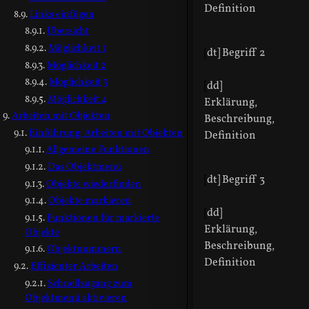
Definition
Links einfügen
Übersicht
Möglichkeit 1
[
dt] Begriff 2
Möglichkeit 2
Möglichkeit 3
[
dd]
Möglichkeit 4
Erklärung,
Arbeiten mit Objekten
Beschreibung,
Einführung: Arbeiten mit Objekten
Definition
Allgemeine Funktionen
Das Objektmenü
[
dt] Begriff 3
Objekte wiederfinden
Objekte markieren
[
dd]
Funktionen für markierte
Erklärung,
Objekte
Beschreibung,
Objektnummern
Definition
Effizienter Arbeiten
Schnellzugang zum
Objektmenü aktivieren