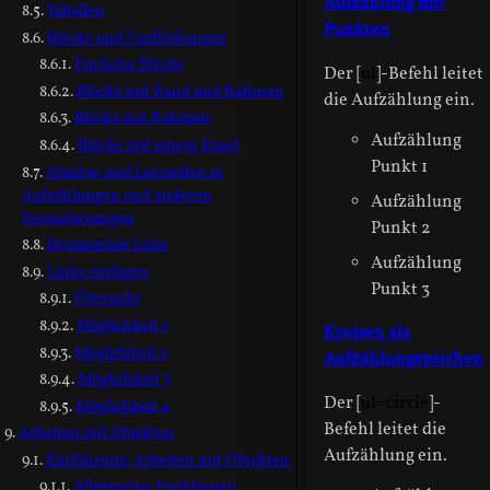
Aufzählung mit
Tabellen
Punkten
Blöcke und Umfließungen
Einfache Blöcke
Der [
ul
]-Befehl leitet
Blöcke mit Rand und Rahmen
die Aufzählung ein.
Blöcke mit Rahmen
Aufzählung
Blöcke mit einem Rand
Punkt 1
Absätze und Leerzeilen in
Aufzählungen und anderen
Aufzählung
Formatierungen
Punkt 2
Horizontale Linie
Aufzählung
Links einfügen
Punkt 3
Übersicht
Möglichkeit 1
Kreisen als
Möglichkeit 2
Aufzählungszeichen
Möglichkeit 3
Der [
ul=circle
]-
Möglichkeit 4
Befehl leitet die
Arbeiten mit Objekten
Aufzählung ein.
Einführung: Arbeiten mit Objekten
Allgemeine Funktionen