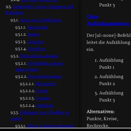
Punkt 3
Merkzettel, Serien, Gruppen und
Rubriken
Ohne
Arten von Objeklisten
Aufzählungszeichen
Merkzettel
Serien
Der [
ul=none
]-Befehl
Gruppen
leitet die Aufzählung
Rubriken
ein.
Objektlisten anlegen
Aufzählung
Objektliste anlegen:
Punkt 1
Langversion
Aufzählung
Eingabeformulare
Punkt 2
Merkzettel
Serien
Aufzählung
Gruppe
Punkt 3
Rubriken
Alternativen:
Eintragen von Objekten in
Punkte, Kreise,
Listen
Rechtecke,
Bilder in Serien eintragen