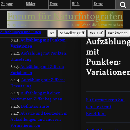
Zugang
Bilder
Texte
Hilfe
Extras
Grundlagen
Textformular: Einfache
Forum für Naturfotografen
Formatierungen
2003-2026
1000 Wege, die Natur zu sehen
Schriftart und Schriftgröße
Aufzählungen und Listen
Aufzählungen und Listen
Az
Schnellzugriff
Verlauf
Funktionen
Aufzählun
Aufzählung mit Punkten:
Variationen
mit
Aufzählung mit Punkten:
Umsetzung
Punkten:
Aufzählung mit Ziffern:
Variatione
Variationen
Aufzählung mit Ziffern:
Umsetzung
Aufzählung mit einer
bestimmten Ziffer beginnen
So formatieren Sie
Definitionsliste
den Text mit
Absätze und Leerzeilen in
Befehlen.
Aufzählungen und anderen
Formatierungen