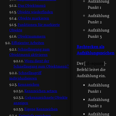
Aufzählung
Das Objektmenü
Punkt 1
Objekte wiederfinden
Aufzählung
Objekte markieren
Punkt 2
Funktionen für markierte
Aufzählung
Objekte
Punkt 3
Objektnummern
Effizienter Arbeiten
Rechtecken als
Schnellzugang zum
Aufzählungszeichen
Objektmenü aktivieren
Wozu dient der
Der [
ul=square
]-
Schnellzugang zum Objektmenü?
Befehl leitet die
Schnellzugriff
Aufzählung ein.
individualisieren
Kennzeichen
Aufzählung
Kennzeichen setzen
Punkt 1
Gekennzeichnete Objekte
Aufzählung
anzeigen
Punkt 2
Eigene Kennzeichen
Aufzählung
Entwürfe speichern