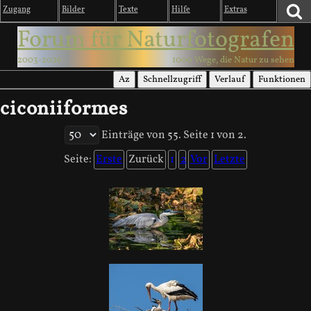
Zugang
Bilder
Texte
Hilfe
Extras
Forum für Naturfotografen
2003-2026
1000 Wege, die Natur zu sehen
Az
Schnellzugriff
Verlauf
Funktionen
ciconiiformes
Einträge von 55. Seite 1 von 2.
Seite:
Erste
Zurück
1
2
Vor
Letzte