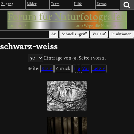
Zugang
Bilder
Texte
Hilfe
Extras
Forum für Naturfotografen
2003-2026
1000 Wege, die Natur zu sehen
Az
Schnellzugriff
Verlauf
Funktionen
schwarz-weiss
Einträge von 91. Seite 1 von 2.
Seite:
Erste
Zurück
1
2
Vor
Letzte