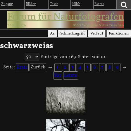
Zugang
Bilder
Texte
Hilfe
Extras
Forum für Naturfotografen
2003-2026
1000 Wege, die Natur zu sehen
Az
Schnellzugriff
Verlauf
Funktionen
schwarzweiss
Einträge von 469. Seite 1 von 10.
Seite:
Erste
Zurück
←
1
2
3
4
5
6
7
8
9
→
Vor
Letzte