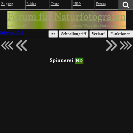
Zugang
Bilder
Texte
Hilfe
Extras
Forum für Naturfotografen
2003-2026
1000 Wege, die Natur zu sehen
Schwarz-Weiß
Az
Schnellzugriff
Verlauf
Funktionen
Spinnerei