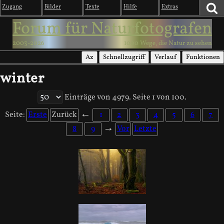
Zugang
Bilder
Texte
Hilfe
Extras
Forum für Naturfotografen
2003-2026
1000 Wege, die Natur zu sehen
Az
Schnellzugriff
Verlauf
Funktionen
winter
Einträge von 4979. Seite 1 von 100.
Seite:
Erste
Zurück
←
1
2
3
4
5
6
7
8
9
→
Vor
Letzte