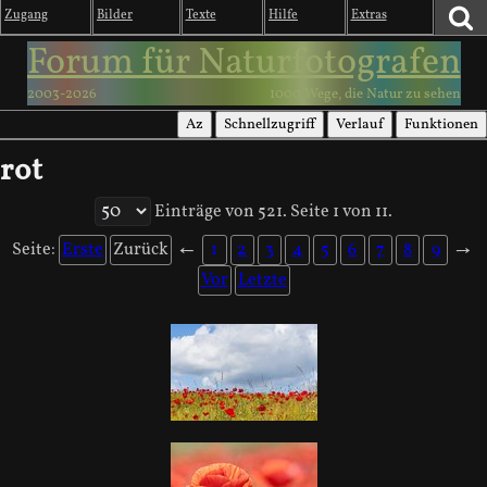
Zugang
Bilder
Texte
Hilfe
Extras
Forum für Naturfotografen
2003-2026
1000 Wege, die Natur zu sehen
Az
Schnellzugriff
Verlauf
Funktionen
rot
Einträge von 521. Seite 1 von 11.
Seite:
Erste
Zurück
←
1
2
3
4
5
6
7
8
9
→
Vor
Letzte