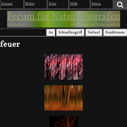
Zugang
Bilder
Texte
Hilfe
Extras
Forum für Naturfotografen
2003-2026
1000 Wege, die Natur zu sehen
Az
Schnellzugriff
Verlauf
Funktionen
feuer