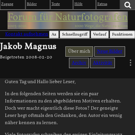
Zugang
Bilder
Texte
Hilfe
Extras
Forum für Naturfotografen
2003-2026
1000 Wege, die Natur zu sehen
Kontakt aufnehmen
Az
Schnellzugriff
Verlauf
Funktionen
Jakob Magnus
Über mich
Neue Bilder
Beigetreten 2008-02-20
Archiv
Aktivität
Guten Tag und Hallo lieber Leser,
In den folgenden Seiten werden sie ein paar
Informationen zu den abgebildeten Motiven erhalten.
Doch wer macht eigentlich diese Fotos? Der geneigte
Leser hegt oftmals den Gedanken, den Autor ein wenig
näher kennen zu lernen.
Viele Fotografen schreiben den ewigen Einleitungssatz,