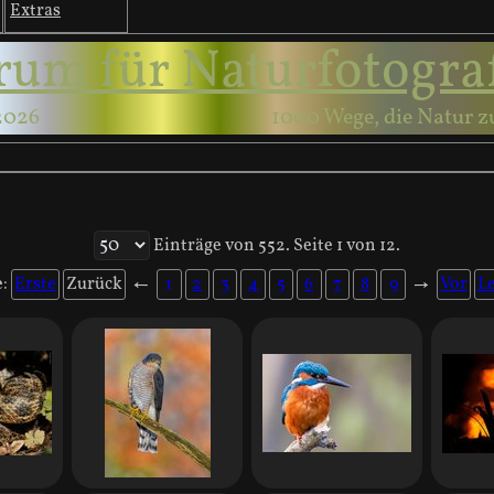
Extras
rum für Naturfotogra
2026
1000 Wege, die Natur z
Einträge von 552. Seite 1 von 12.
e:
Erste
Zurück
←
1
2
3
4
5
6
7
8
9
→
Vor
Le