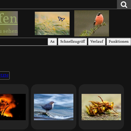
fen
u sehen
Az
Schnellzugriff
Verlauf
Funktionen
tzte