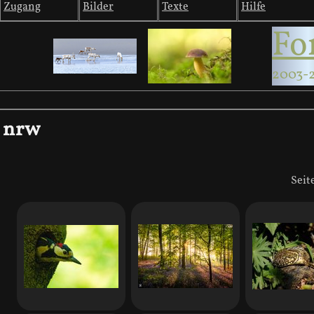
Zugang
Bilder
Texte
Hilfe
Fo
2003-
nrw
Seit