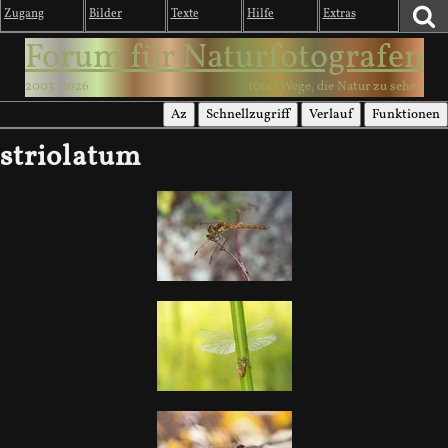
Zugang
Bilder
Texte
Hilfe
Extras
Forum für Naturfotografen
2003-2026
1000 Wege, die Natur zu sehen
Az
Schnellzugriff
Verlauf
Funktionen
striolatum