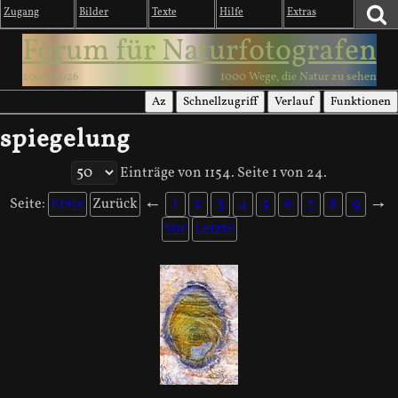
Zugang
Bilder
Texte
Hilfe
Extras
Forum für Naturfotografen
2003-2026
1000 Wege, die Natur zu sehen
Az
Schnellzugriff
Verlauf
Funktionen
spiegelung
Einträge von 1154. Seite 1 von 24.
Seite:
Erste
Zurück
←
1
2
3
4
5
6
7
8
9
→
Vor
Letzte