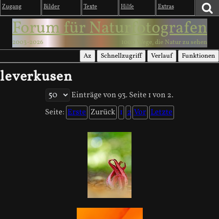
Zugang
Bilder
Texte
Hilfe
Extras
Forum für Naturfotografen
2003-2026
1000 Wege, die Natur zu sehen
Az
Schnellzugriff
Verlauf
Funktionen
leverkusen
Einträge von 93. Seite 1 von 2.
Seite:
Erste
Zurück
1
2
Vor
Letzte