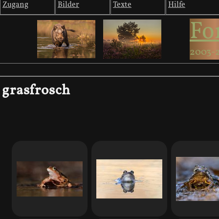
Zugang
Bilder
Texte
Hilfe
Fo
2003-
grasfrosch