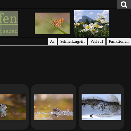
fen
u sehen
Az
Schnellzugriff
Verlauf
Funktionen