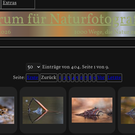
Extras
rum für Naturfotogra
2026
1000 Wege, die Natur z
Einträge von 404. Seite 1 von 9.
Seite:
Erste
Zurück
1
2
3
4
5
6
7
8
9
Vor
Letzte