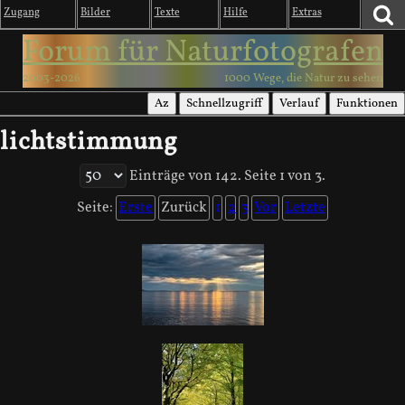
Zugang
Bilder
Texte
Hilfe
Extras
Forum für Naturfotografen
2003-2026
1000 Wege, die Natur zu sehen
Az
Schnellzugriff
Verlauf
Funktionen
lichtstimmung
Einträge von 142. Seite 1 von 3.
Seite:
Erste
Zurück
1
2
3
Vor
Letzte