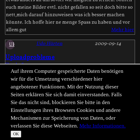
etwas anders an um soviel wie möglich zu lernen. Sollten
euch meine Bilder evtl. nicht gefallen so seit doch bitte so
nett,mich darauf hinzuweisen was ich besser machen
könnte. Ich hoffe hier ne menge Spass zu haben und vor
allem gut
Mehr hier
Udo Hürten
2009-09-14
UH
Uploadprobleme
Über das Forum
Auf ihrem Computer gespeicherte Daten benötigen
Mit dem neuen Designe komme ich nicht mehr zurecht,
wir für die Umsetzung verschiedener hier
ich bin kein Computerspezialist und leider etwas älter, es
angebotener Funktionen. Mit der Nutzung dieser
macht keinen Spass mehr, wenn noch nicht einmal ein
Bild hochgeladen werden kann, die Bilder kommen
Seiten erklären Sie sich damit einverstanden. Falls
lediglich bis in den Zwischenspeicher, dann ist
Sie das nicht sind, blockieren Sie bitte in den
Feierabend. Wie kann ich zudem in den
Einstellungen ihres Browsers Cookies und andere
Zwischenspeicher gelangen, ohne ständig neue Bilder
Mechanismen zur Speicherung von Daten, oder
hinzuzufügen. Wie kann man im Zwischenspeicher
verlassen Sie diese Webseiten.
Mehr Informationen.
Bilder wieder löschen? Was bewirke ich mit "Reset"? Das
OK
alte Designe war für mich viel übersic
Mehr hier