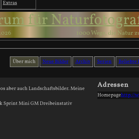
Extras
rum für Naturfotogra
2026
1000 Wege, die Natur z
Über mich
Neue Bilder
Archiv
Serien
Beliebte 
Adressen
os aber auch Landschaftsbilder. Meine
Homepage
http://
k Sprint Mini GM Dreibeinstativ