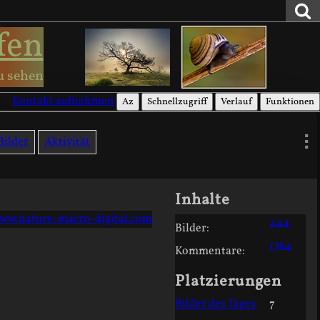
fen
u sehen
Kontakt aufnehmen
Az
Schnellzugriff
Verlauf
Funktionen
Bilder
Aktivität
Inhalte
www.nature-macro-digital.com
244
Bilder:
1364
Kommentare:
Platzierungen
Bilder des Tages
7