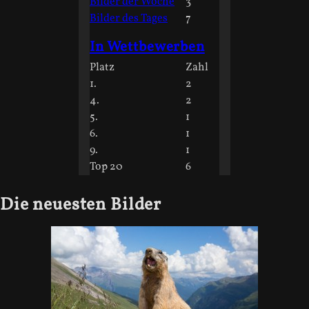
Bilder der Woche
3
Bilder des Tages
7
In Wettbewerben
Platz
Zahl
1.
2
4.
2
5.
1
6.
1
9.
1
Top 20
6
Die neuesten Bilder