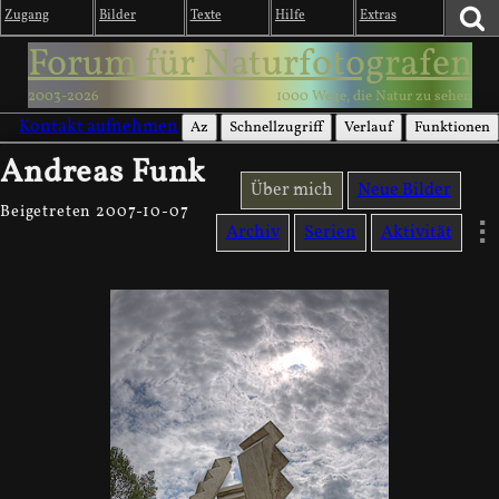
Zugang
Bilder
Texte
Hilfe
Extras
Forum für Naturfotografen
2003-2026
1000 Wege, die Natur zu sehen
Kontakt aufnehmen
Az
Schnellzugriff
Verlauf
Funktionen
Andreas Funk
Über mich
Neue Bilder
Beigetreten 2007-10-07
Archiv
Serien
Aktivität