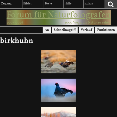
Zugang
Bilder
Texte
Hilfe
Extras
Forum für Naturfotografen
2003-2026
1000 Wege, die Natur zu sehen
Az
Schnellzugriff
Verlauf
Funktionen
birkhuhn