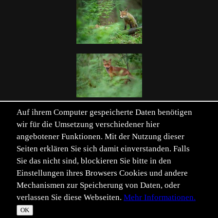
Auf ihrem Computer gespeicherte Daten benötigen
wir für die Umsetzung verschiedener hier
angebotener Funktionen. Mit der Nutzung dieser
Seiten erklären Sie sich damit einverstanden. Falls
Einträge von 193. Seite 1 von 4.
Sie das nicht sind, blockieren Sie bitte in den
Seite:
Erste
Zurück
1
2
3
4
Vor
Letzte
Einstellungen ihres Browsers Cookies und andere
Mechanismen zur Speicherung von Daten, oder
Verwandte Schlüsselwörter einblenden
verlassen Sie diese Webseiten.
Mehr Informationen.
©
Im­pressum
Daten­schutz
OK
T
☀