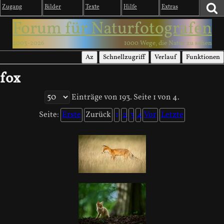
Zugang
Bilder
Texte
Hilfe
Extras
Forum für Naturfotografen
2003-2026
1000 Wege, die Natur zu sehen
Az
Schnellzugriff
Verlauf
Funktionen
fox
Einträge von 193. Seite 1 von 4.
Seite:
Erste
Zurück
1
2
3
4
Vor
Letzte