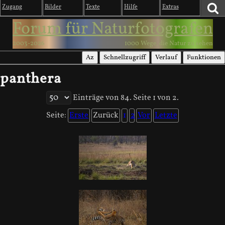
Zugang
Bilder
Texte
Hilfe
Extras
Forum für Naturfotografen
2003-2026
1000 Wege, die Natur zu sehen
Az
Schnellzugriff
Verlauf
Funktionen
panthera
Einträge von 84. Seite 1 von 2.
Seite:
Erste
Zurück
1
2
Vor
Letzte