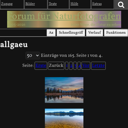
Zugang
Bilder
Texte
Hilfe
Extras
Forum für Naturfotografen
2003-2026
1000 Wege, die Natur zu sehen
Az
Schnellzugriff
Verlauf
Funktionen
allgaeu
Einträge von 165. Seite 1 von 4.
Seite:
Erste
Zurück
1
2
3
4
Vor
Letzte