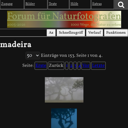
Zugang
Bilder
Texte
Hilfe
Extras
Forum für Naturfotografen
2003-2026
1000 Wege, die Natur zu sehen
Az
Schnellzugriff
Verlauf
Funktionen
madeira
Einträge von 153. Seite 1 von 4.
Seite:
Erste
Zurück
1
2
3
4
Vor
Letzte