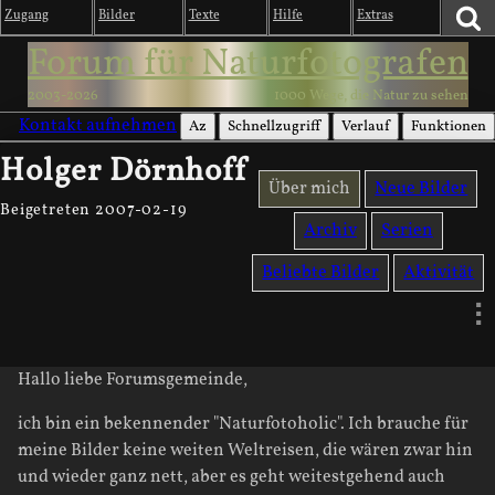
Zugang
Bilder
Texte
Hilfe
Extras
Forum für Naturfotografen
2003-2026
1000 Wege, die Natur zu sehen
Kontakt aufnehmen
Az
Schnellzugriff
Verlauf
Funktionen
Holger Dörnhoff
Über mich
Neue Bilder
Beigetreten 2007-02-19
Archiv
Serien
Beliebte Bilder
Aktivität
Hallo liebe Forumsgemeinde,
ich bin ein bekennender "Naturfotoholic". Ich brauche für
meine Bilder keine weiten Weltreisen, die wären zwar hin
und wieder ganz nett, aber es geht weitestgehend auch