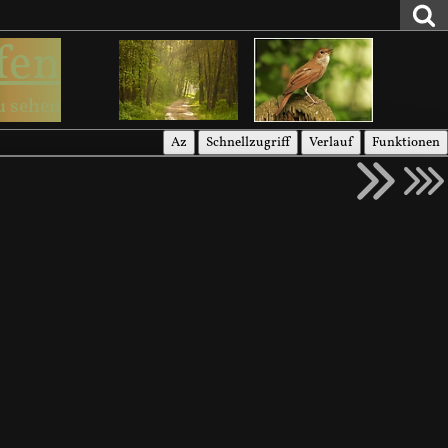
fen
u sehen
Az
Schnellzugriff
Verlauf
Funktionen