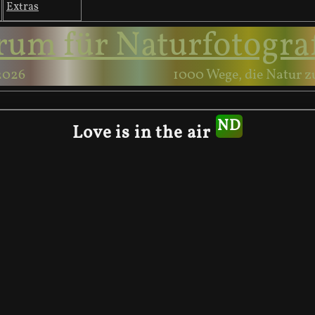
Extras
rum für Naturfotogra
2026
1000 Wege, die Natur z
Love is in the air