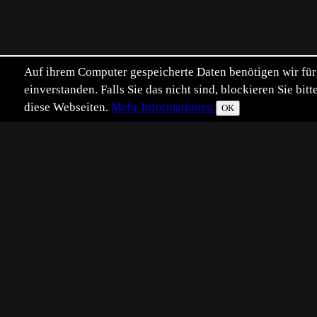
Auf ihrem Computer gespeicherte Daten benötigen wir für 
einverstanden. Falls Sie das nicht sind, blockieren Sie b
diese Webseiten.
Mehr Informationen.
OK
Eingestellt:
2025-10-03
HD
©
Holger Dörnhoff
... die junge Königin der europäi