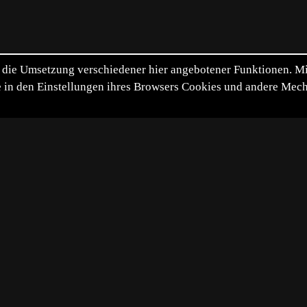
die Umsetzung verschiedener hier angebotener Funktionen. Mit 
itte in den Einstellungen ihres Browsers Cookies und andere Me
*
**
***
****
Vollbild
Bild teilen
schen Hornisse hat Sexual-Duftstoffe ausgesendet um männ