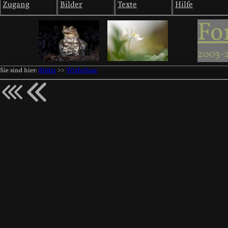
Zugang
Bilder
Texte
Hilfe
Fo
2003-
Sie sind hier:
Bilder
>>
Wirbellose