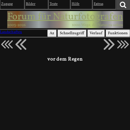
Zugang
Bilder
Texte
Hilfe
Extras
Forum für Naturfotografen
2003-2026
1000 Wege, die Natur zu sehen
Landschaften
Az
Schnellzugriff
Verlauf
Funktionen
vor dem Regen