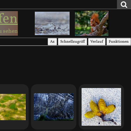
fen
u sehen
Az
Schnellzugriff
Verlauf
Funktionen