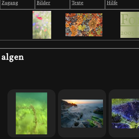
Zugang
Bilder
Texte
Hilfe
Fo
2003-
algen