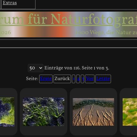
Extras
rum für Naturfotogra
2026
1000 Wege, die Natur z
Einträge von 116. Seite 1 von 3.
Seite:
Erste
Zurück
1
2
3
Vor
Letzte