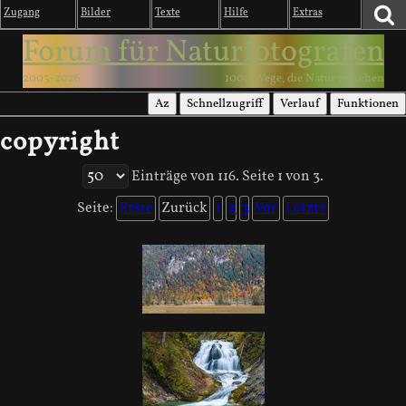
Zugang
Bilder
Texte
Hilfe
Extras
Forum für Naturfotografen
2003-2026
1000 Wege, die Natur zu sehen
Az
Schnellzugriff
Verlauf
Funktionen
copyright
Einträge von 116. Seite 1 von 3.
Seite:
Erste
Zurück
1
2
3
Vor
Letzte