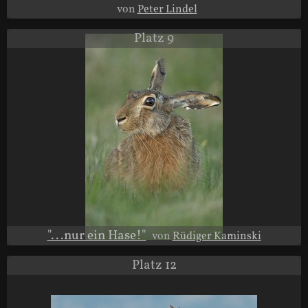
von
Peter Lindel
Platz 9
"...nur ein Hase!"
von
Rüdiger Kaminski
Platz 12