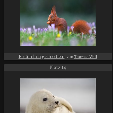
F r ü h l i n g s b o t e n
von
Thomas Will
Platz 14