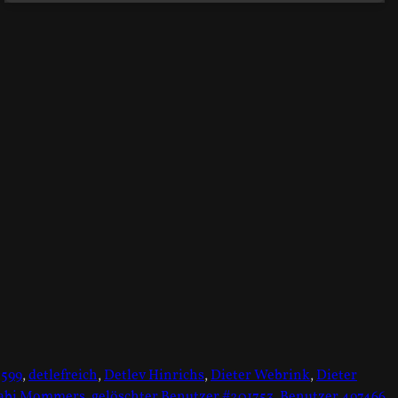
5599
,
detlefreich
,
Detlev Hinrichs
,
Dieter Webrink
,
Dieter
abi Mommers
,
gelöschter Benutzer #201753
,
Benutzer 497466
,