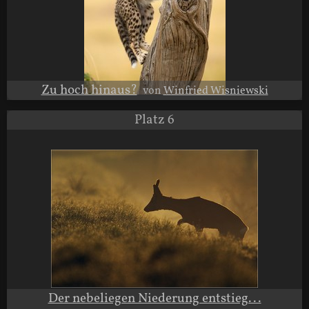
Zu hoch hinaus?
von
Winfried Wisniewski
Platz 6
Der nebeliegen Niederung entstieg...