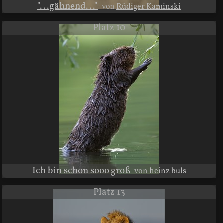
"...gähnend..."
von
Rüdiger Kaminski
Platz 10
Ich bin schon sooo groß
von
heinz buls
Platz 13