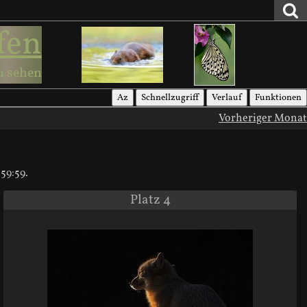
fen
u sehen
Az
Schnellzugriff
Verlauf
Funktionen
Vorheriger Monat
59:59.
Platz 4