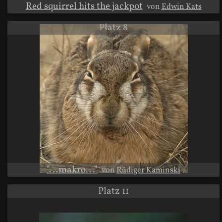
Red squirrel hits the jackpot
von
Edwin Kats
Platz 8
"...makro..."
von
Rüdiger Kaminski
Platz 11