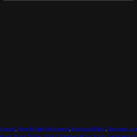
 Fimpel
,
Bernd Lütke Wöstmann
,
Bernhard Diehl
,
Benutzer 42
51993
,
Frank Müller
,
Frank Sommer de Sio
,
Franz Ludenberg
,
G