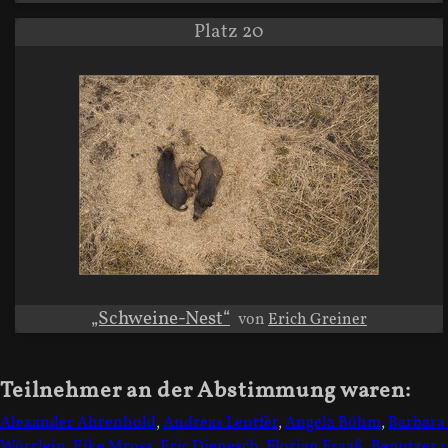
Platz 20
„Schweine-Nest“
von
Erich Greiner
Teilnehmer an der Abstimmung waren:
Alexander Ahrenhold
,
Andreas Lentfer
,
Angela Böhm
,
Barbara
Wörrlein
,
Eike Mross
,
Eric Dienesch
,
Florian Fraaß
,
Benutzer 1