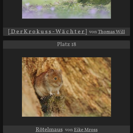
[ D e r K r o k u s s - W ä c h t e r ]
von
Thomas Will
Platz 18
Rötelmaus
von
Eike Mross