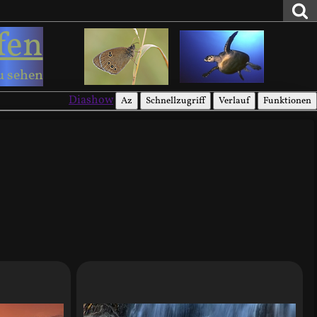
fen
u sehen
Diashow
Az
Schnellzugriff
Verlauf
Funktionen