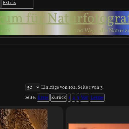
Extras
rum für Naturfotogra
2026
1000 Wege, die Natur z
Einträge von 102. Seite 1 von 3.
Seite:
Erste
Zurück
1
2
3
Vor
Letzte