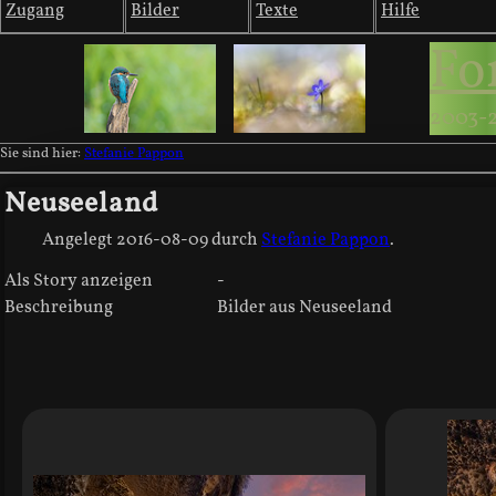
Zugang
Bilder
Texte
Hilfe
Fo
2003-
Sie sind hier:
Stefanie Pappon
Neuseeland
Angelegt
2016-08-09
durch
Stefanie Pappon
.
Als Story anzeigen
-
Beschreibung
Bilder aus Neuseeland