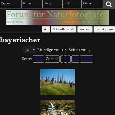
Zugang
Bilder
Texte
Hilfe
Extras
Forum für Naturfotografen
2003-2026
1000 Wege, die Natur zu sehen
Az
Schnellzugriff
Verlauf
Funktionen
bayerischer
Einträge von 115. Seite 1 von 3.
Seite:
Erste
Zurück
1
2
3
Vor
Letzte